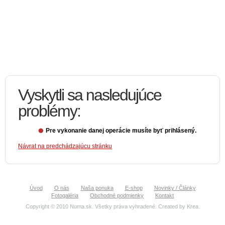
Vyskytli sa nasledujúce
problémy:
Pre vykonanie danej operácie musíte byť prihlásený.
Návrat na predchádzajúcu stránku
Úvod
O nás
Naša ponuka
E-shop
Novinky / Články
Fotogaléria
Obchodné podmienky
Kontakt
Copyright © 2010 Numa.sk. Všetky práva vyhradené. Created by
Krea
.