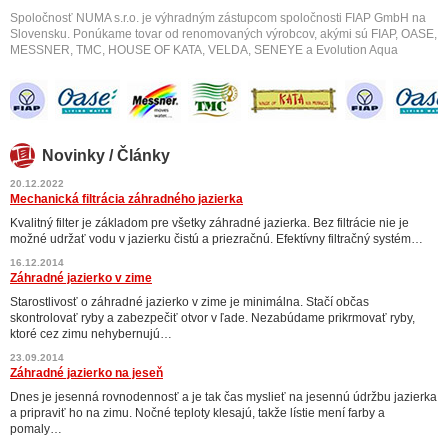
Spoločnosť NUMA s.r.o. je výhradným zástupcom spoločnosti FIAP GmbH na
Slovensku. Ponúkame tovar od renomovaných výrobcov, akými sú FIAP, OASE,
MESSNER, TMC, HOUSE OF KATA, VELDA, SENEYE a Evolution Aqua
Novinky / Články
20.12.2022
Mechanická filtrácia záhradného jazierka
Kvalitný filter je základom pre všetky záhradné jazierka. Bez filtrácie nie je
možné udržať vodu v jazierku čistú a priezračnú. Efektívny filtračný systém…
16.12.2014
Záhradné jazierko v zime
Starostlivosť o záhradné jazierko v zime je minimálna. Stačí občas
skontrolovať ryby a zabezpečiť otvor v ľade. Nezabúdame prikrmovať ryby,
ktoré cez zimu nehybernujú…
23.09.2014
Záhradné jazierko na jeseň
Dnes je jesenná rovnodennosť a je tak čas myslieť na jesennú údržbu jazierka
a pripraviť ho na zimu. Nočné teploty klesajú, takže lístie mení farby a
pomaly…