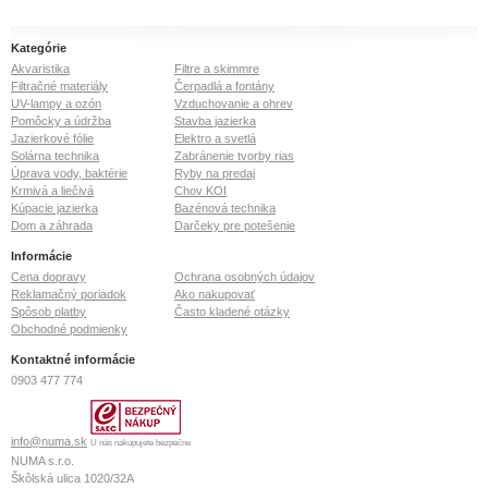
Kategórie
Akvaristika
Filtre a skimmre
Filtračné materiály
Čerpadlá a fontány
UV-lampy a ozón
Vzduchovanie a ohrev
Pomôcky a údržba
Stavba jazierka
Jazierkové fólie
Elektro a svetlá
Solárna technika
Zabránenie tvorby rias
Úprava vody, baktérie
Ryby na predaj
Krmivá a liečivá
Chov KOI
Kúpacie jazierka
Bazénová technika
Dom a záhrada
Darčeky pre potešenie
Informácie
Cena dopravy
Ochrana osobných údajov
Reklamačný poriadok
Ako nakupovať
Spôsob platby
Často kladené otázky
Obchodné podmienky
Kontaktné informácie
0903 477 774
info@numa.sk
U nás nakupujete bezpečne
NUMA s.r.o.
Škôlská ulica 1020/32A