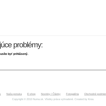
ujúce problémy:
usíte byť prihlásený.
s
Naša ponuka
E-shop
Novinky / Články
Fotogaléria
Obchodné podmie
Copyright © 2010 Numa.sk. Všetky práva vyhradené. Created by
Krea
.