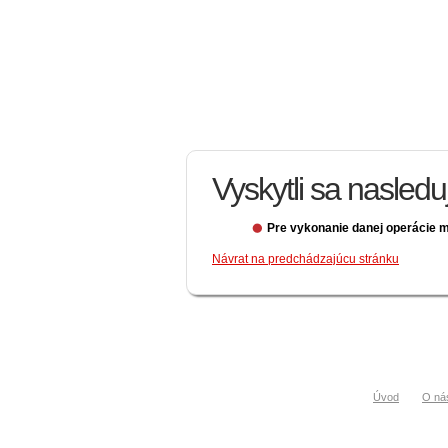
Vyskytli sa nasled
Pre vykonanie danej operácie m
Návrat na predchádzajúcu stránku
Úvod
O ná