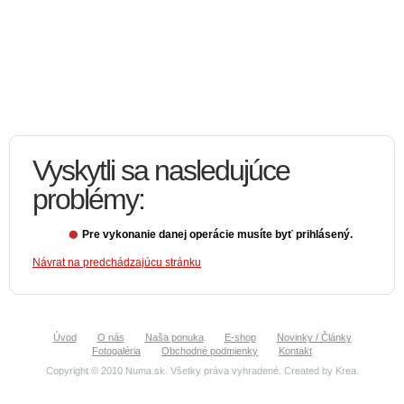
Vyskytli sa nasledujúce
problémy:
Pre vykonanie danej operácie musíte byť prihlásený.
Návrat na predchádzajúcu stránku
Úvod
O nás
Naša ponuka
E-shop
Novinky / Články
Fotogaléria
Obchodné podmienky
Kontakt
Copyright © 2010 Numa.sk. Všetky práva vyhradené. Created by
Krea
.