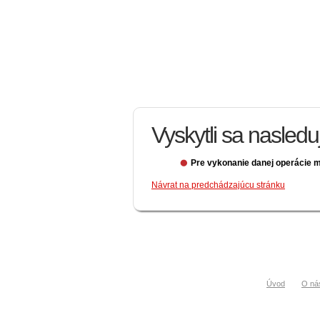
Vyskytli sa nasled
Pre vykonanie danej operácie m
Návrat na predchádzajúcu stránku
Úvod
O ná