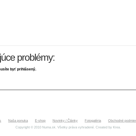
ujúce problémy:
usíte byť prihlásený.
s
Naša ponuka
E-shop
Novinky / Články
Fotogaléria
Obchodné podmie
Copyright © 2010 Numa.sk. Všetky práva vyhradené. Created by
Krea
.