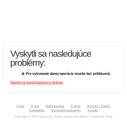
Vyskytli sa nasledujúce
problémy:
Pre vykonanie danej operácie musíte byť prihlásený.
Návrat na predchádzajúcu stránku
Úvod
O nás
Naša ponuka
E-shop
Novinky / Články
Fotogaléria
Obchodné podmienky
Kontakt
Copyright © 2010 Numa.sk. Všetky práva vyhradené. Created by
Krea
.