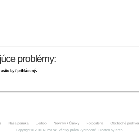
ujúce problémy:
usíte byť prihlásený.
s
Naša ponuka
E-shop
Novinky / Články
Fotogaléria
Obchodné podmie
Copyright © 2010 Numa.sk. Všetky práva vyhradené. Created by
Krea
.