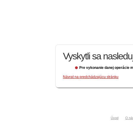
Vyskytli sa nasled
Pre vykonanie danej operácie m
Návrat na predchádzajúcu stránku
Úvod
O ná