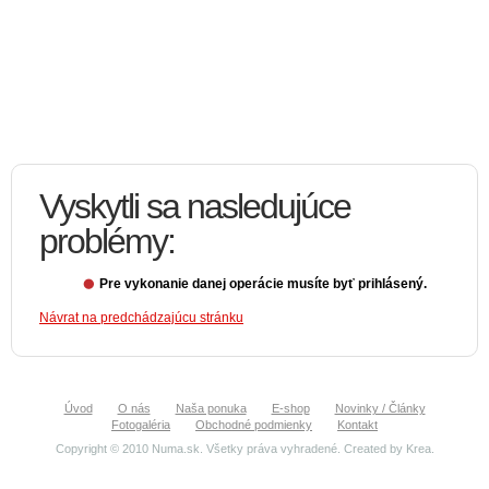
Vyskytli sa nasledujúce
problémy:
Pre vykonanie danej operácie musíte byť prihlásený.
Návrat na predchádzajúcu stránku
Úvod
O nás
Naša ponuka
E-shop
Novinky / Články
Fotogaléria
Obchodné podmienky
Kontakt
Copyright © 2010 Numa.sk. Všetky práva vyhradené. Created by
Krea
.