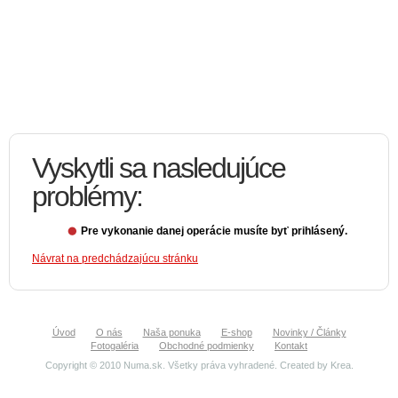
Vyskytli sa nasledujúce
problémy:
Pre vykonanie danej operácie musíte byť prihlásený.
Návrat na predchádzajúcu stránku
Úvod
O nás
Naša ponuka
E-shop
Novinky / Články
Fotogaléria
Obchodné podmienky
Kontakt
Copyright © 2010 Numa.sk. Všetky práva vyhradené. Created by
Krea
.