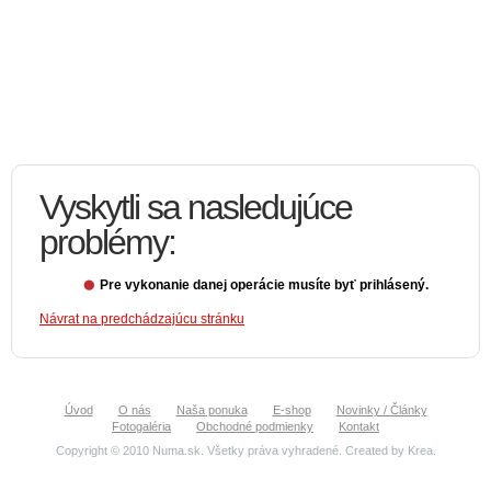
Vyskytli sa nasledujúce
problémy:
Pre vykonanie danej operácie musíte byť prihlásený.
Návrat na predchádzajúcu stránku
Úvod
O nás
Naša ponuka
E-shop
Novinky / Články
Fotogaléria
Obchodné podmienky
Kontakt
Copyright © 2010 Numa.sk. Všetky práva vyhradené. Created by
Krea
.