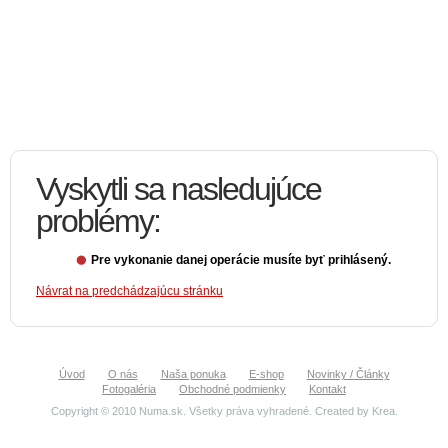
Vyskytli sa nasledujúce
problémy:
Pre vykonanie danej operácie musíte byť prihlásený.
Návrat na predchádzajúcu stránku
Úvod
O nás
Naša ponuka
E-shop
Novinky / Články
Fotogaléria
Obchodné podmienky
Kontakt
Copyright © 2010 Numa.sk. Všetky práva vyhradené. Created by
Krea
.