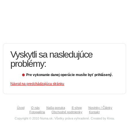
Vyskytli sa nasledujúce
problémy:
Pre vykonanie danej operácie musíte byť prihlásený.
Návrat na predchádzajúcu stránku
Úvod
O nás
Naša ponuka
E-shop
Novinky / Články
Fotogaléria
Obchodné podmienky
Kontakt
Copyright © 2010 Numa.sk. Všetky práva vyhradené. Created by
Krea
.