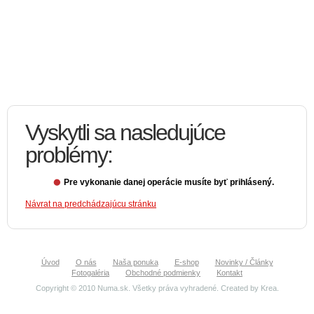
Vyskytli sa nasledujúce
problémy:
Pre vykonanie danej operácie musíte byť prihlásený.
Návrat na predchádzajúcu stránku
Úvod
O nás
Naša ponuka
E-shop
Novinky / Články
Fotogaléria
Obchodné podmienky
Kontakt
Copyright © 2010 Numa.sk. Všetky práva vyhradené. Created by
Krea
.