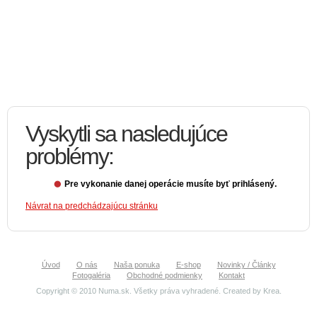
Vyskytli sa nasledujúce
problémy:
Pre vykonanie danej operácie musíte byť prihlásený.
Návrat na predchádzajúcu stránku
Úvod
O nás
Naša ponuka
E-shop
Novinky / Články
Fotogaléria
Obchodné podmienky
Kontakt
Copyright © 2010 Numa.sk. Všetky práva vyhradené. Created by
Krea
.