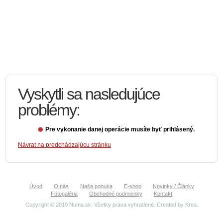
Vyskytli sa nasledujúce
problémy:
Pre vykonanie danej operácie musíte byť prihlásený.
Návrat na predchádzajúcu stránku
Úvod
O nás
Naša ponuka
E-shop
Novinky / Články
Fotogaléria
Obchodné podmienky
Kontakt
Copyright © 2010 Numa.sk. Všetky práva vyhradené. Created by
Krea
.