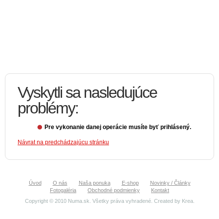
Vyskytli sa nasledujúce
problémy:
Pre vykonanie danej operácie musíte byť prihlásený.
Návrat na predchádzajúcu stránku
Úvod
O nás
Naša ponuka
E-shop
Novinky / Články
Fotogaléria
Obchodné podmienky
Kontakt
Copyright © 2010 Numa.sk. Všetky práva vyhradené. Created by
Krea
.