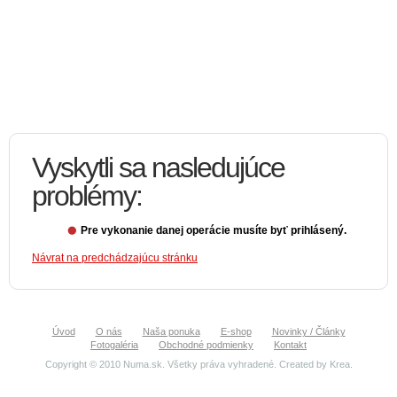
Vyskytli sa nasledujúce
problémy:
Pre vykonanie danej operácie musíte byť prihlásený.
Návrat na predchádzajúcu stránku
Úvod
O nás
Naša ponuka
E-shop
Novinky / Články
Fotogaléria
Obchodné podmienky
Kontakt
Copyright © 2010 Numa.sk. Všetky práva vyhradené. Created by
Krea
.