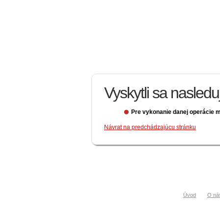
Vyskytli sa nasled
Pre vykonanie danej operácie m
Návrat na predchádzajúcu stránku
Úvod
O ná