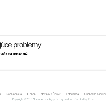
ujúce problémy:
usíte byť prihlásený.
s
Naša ponuka
E-shop
Novinky / Články
Fotogaléria
Obchodné podmie
Copyright © 2010 Numa.sk. Všetky práva vyhradené. Created by
Krea
.