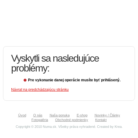
Vyskytli sa nasledujúce
problémy:
Pre vykonanie danej operácie musíte byť prihlásený.
Návrat na predchádzajúcu stránku
Úvod
O nás
Naša ponuka
E-shop
Novinky / Články
Fotogaléria
Obchodné podmienky
Kontakt
Copyright © 2010 Numa.sk. Všetky práva vyhradené. Created by
Krea
.