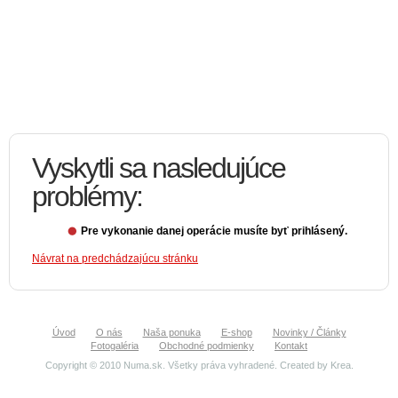
Vyskytli sa nasledujúce
problémy:
Pre vykonanie danej operácie musíte byť prihlásený.
Návrat na predchádzajúcu stránku
Úvod
O nás
Naša ponuka
E-shop
Novinky / Články
Fotogaléria
Obchodné podmienky
Kontakt
Copyright © 2010 Numa.sk. Všetky práva vyhradené. Created by
Krea
.