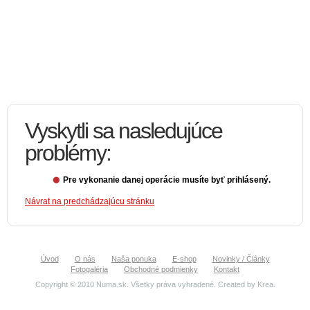
Vyskytli sa nasledujúce
problémy:
Pre vykonanie danej operácie musíte byť prihlásený.
Návrat na predchádzajúcu stránku
Úvod
O nás
Naša ponuka
E-shop
Novinky / Články
Fotogaléria
Obchodné podmienky
Kontakt
Copyright © 2010 Numa.sk. Všetky práva vyhradené. Created by
Krea
.