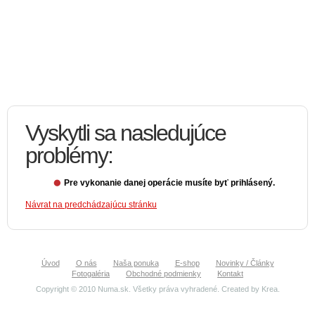
Vyskytli sa nasledujúce
problémy:
Pre vykonanie danej operácie musíte byť prihlásený.
Návrat na predchádzajúcu stránku
Úvod
O nás
Naša ponuka
E-shop
Novinky / Články
Fotogaléria
Obchodné podmienky
Kontakt
Copyright © 2010 Numa.sk. Všetky práva vyhradené. Created by
Krea
.