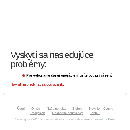
Vyskytli sa nasledujúce
problémy:
Pre vykonanie danej operácie musíte byť prihlásený.
Návrat na predchádzajúcu stránku
Úvod
O nás
Naša ponuka
E-shop
Novinky / Články
Fotogaléria
Obchodné podmienky
Kontakt
Copyright © 2010 Numa.sk. Všetky práva vyhradené. Created by
Krea
.