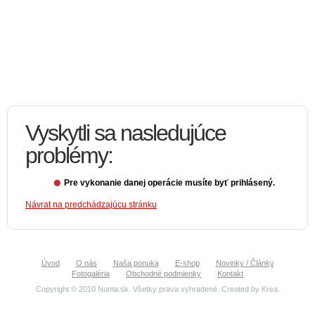
Vyskytli sa nasledujúce
problémy:
Pre vykonanie danej operácie musíte byť prihlásený.
Návrat na predchádzajúcu stránku
Úvod
O nás
Naša ponuka
E-shop
Novinky / Články
Fotogaléria
Obchodné podmienky
Kontakt
Copyright © 2010 Numa.sk. Všetky práva vyhradené. Created by
Krea
.