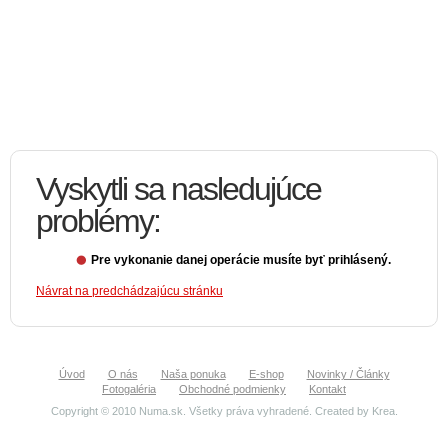
Vyskytli sa nasledujúce
problémy:
Pre vykonanie danej operácie musíte byť prihlásený.
Návrat na predchádzajúcu stránku
Úvod
O nás
Naša ponuka
E-shop
Novinky / Články
Fotogaléria
Obchodné podmienky
Kontakt
Copyright © 2010 Numa.sk. Všetky práva vyhradené. Created by
Krea
.