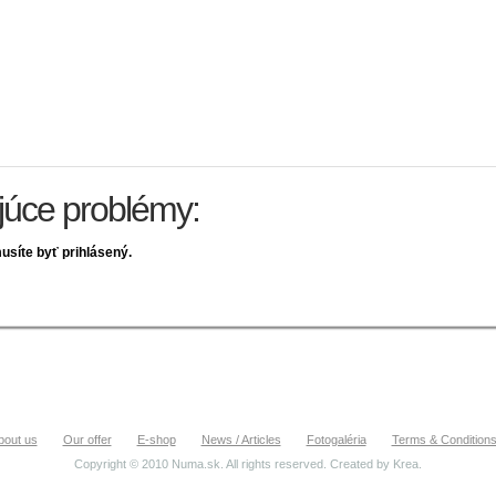
ujúce problémy:
usíte byť prihlásený.
bout us
Our offer
E-shop
News / Articles
Fotogaléria
Terms & Condition
Copyright © 2010 Numa.sk. All rights reserved. Created by
Krea
.