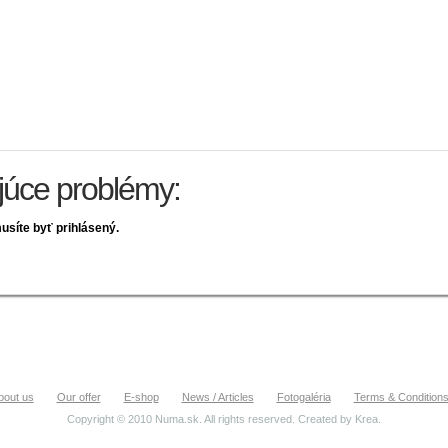
ujúce problémy:
usíte byť prihlásený.
bout us
Our offer
E-shop
News / Articles
Fotogaléria
Terms & Condition
Copyright © 2010 Numa.sk. All rights reserved. Created by
Krea
.