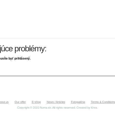
ujúce problémy:
usíte byť prihlásený.
bout us
Our offer
E-shop
News / Articles
Fotogaléria
Terms & Condition
Copyright © 2010 Numa.sk. All rights reserved. Created by
Krea
.