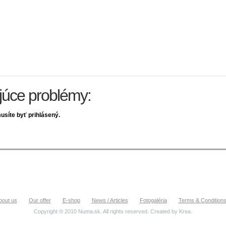
ujúce problémy:
usíte byť prihlásený.
bout us
Our offer
E-shop
News / Articles
Fotogaléria
Terms & Condition
Copyright © 2010 Numa.sk. All rights reserved. Created by
Krea
.