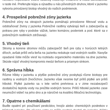
v raste iné. Preferujte kúpu a výsadbu u nás pôvodných druhov, ktoré v jazierku
vytvoria prirodzený biotop vhodný do našich podmienok.
4. Prospešné pobrežné zóny jazierka
Pobrežné zóny na okrajoch jazierka pomáhajú prirodzene filtrovať vodu a
odstraňovať živiny z jazierka Pobrežné rastliny vytvárajú tieň a zabezpečia aj
potravu pre ryby v podobe vážok, lariev komárov, podeniek a pod. ktoré sa v
pobrežných rastlinách zdržiavajú.
5. Vhodný tieň
Stromy a korene stromov môžu zabezpečiť tieň pre ryby v horúcich letných
dňoch, avšak príliš veľa tieňa na jazierku redukuje rast vodných rastlín. Navyše
opadané lístie môže viesť ku rozkladu organického materiálu na dne jazierka.
Skúste nájsť vhodný kompromis medzi tieňom a priamym slnkom.
6. Správna hĺbka
Rôzne hĺbky v jazierku a plytšie pobrežné zóny poskytujú rôzne biotopy pre
rastliny a vodných živočíchov. Jazierko však nesmie byť príliš plytké ani príliš
hlboké. Plytké jazierko sa v lete veľmi prehrieva a v zime nezabezpečí
dostatočnú teplotu vody na prežitie vodných tvorov. Príliš hlboké jazierko zase
neumožní vidieť na jeho dno a je náročné na kvalitnú filtračnú technológiu.
7. Opatrne s chemikáliami
Buďte opatrní pri používaní pesticídov, hnojív alebo chemických postrekov v