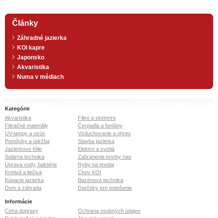
Články
Záhradné jazierka
KOI kapre
Japonsko
Akvaristika
Numa v médiach
Kategórie
Akvaristika
Filtre a skimmre
Filtračné materiály
Čerpadlá a fontány
UV-lampy a ozón
Vzduchovanie a ohrev
Pomôcky a údržba
Stavba jazierka
Jazierkové fólie
Elektro a svetlá
Solárna technika
Zabránenie tvorby rias
Úprava vody, baktérie
Ryby na predaj
Krmivá a liečivá
Chov KOI
Kúpacie jazierka
Bazénová technika
Dom a záhrada
Darčeky pre potešenie
Informácie
Cena dopravy
Ochrana osobných údajov