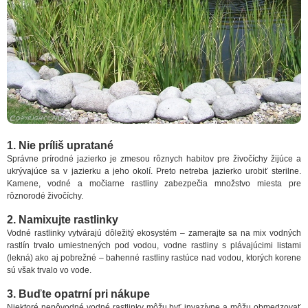
1. Nie príliš upratané
Správne prírodné jazierko je zmesou rôznych habitov pre živočíchy žijúce a
ukrývajúce sa v jazierku a jeho okolí. Preto netreba jazierko urobiť sterilne.
Kamene, vodné a močiarne rastliny zabezpečia množstvo miesta pre
rôznorodé živočíchy.
2. Namixujte rastlinky
Vodné rastlinky vytvárajú dôležitý ekosystém – zamerajte sa na mix vodných
rastlín trvalo umiestnených pod vodou, vodne rastliny s plávajúcimi listami
(lekná) ako aj pobrežné – bahenné rastliny rastúce nad vodou, ktorých korene
sú však trvalo vo vode.
3. Buďte opatrní pri nákupe
Niektoré nepôvodné vodné rastlinky môžu byť invazívne a môžu obmedzovať