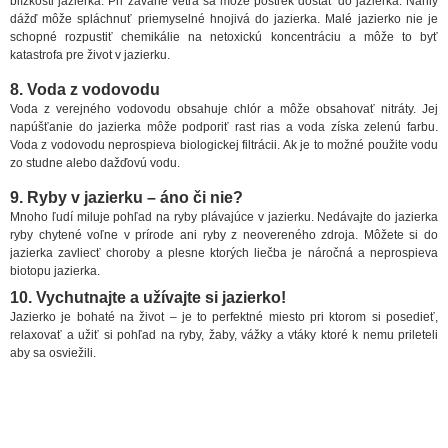
blízkosti jazierka. Pri závane vetra sa môže postrek dostať do jazierka. Náhly
dážď môže spláchnuť priemyselné hnojivá do jazierka. Malé jazierko nie je
schopné rozpustiť chemikálie na netoxickú koncentráciu a môže to byť
katastrofa pre život v jazierku.
8. Voda z vodovodu
Voda z verejného vodovodu obsahuje chlór a môže obsahovať nitráty. Jej
napúšťanie do jazierka môže podporiť rast rias a voda získa zelenú farbu.
Voda z vodovodu neprospieva biologickej filtrácii. Ak je to možné použite vodu
zo studne alebo dažďovú vodu.
9. Ryby v jazierku – áno či nie?
Mnoho ľudí miluje pohľad na ryby plávajúce v jazierku. Nedávajte do jazierka
ryby chytené voľne v prírode ani ryby z neovereného zdroja. Môžete si do
jazierka zavliecť choroby a plesne ktorých liečba je náročná a neprospieva
biotopu jazierka.
10. Vychutnajte a užívajte si jazierko!
Jazierko je bohaté na život – je to perfektné miesto pri ktorom si posedieť,
relaxovať a užiť si pohľad na ryby, žaby, vážky a vtáky ktoré k nemu prileteli
aby sa osviežili.