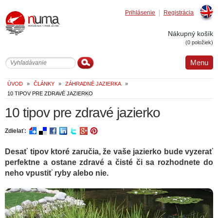
Prihlásenie
Registrácia
Englis
Nákupný košík
(0 položiek)
Menu
ÚVOD
»
ČLÁNKY
»
ZÁHRADNÉ JAZIERKA
»
10 TIPOV PRE ZDRAVÉ JAZIERKO
10 tipov pre zdravé jazierko
Zdielať:
Desať tipov ktoré zaručia, že vaše jazierko bude vyzerať
perfektne a ostane zdravé a čisté či sa rozhodnete do
neho vpustiť ryby alebo nie.