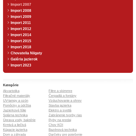
Import 2007
Import 2008
Import 2009
Import 2011
Import 2012
Import 2014
Import 2015
Import 2018
Chovatelia Niigaty
Galéria jazierok
Import 2023
Kategórie
Akvaristika
Filtre a skimmre
Filtračné materiály
Čerpadlá a fontány
UV-lampy a ozón
Vzduchovanie a ohrev
Pomôcky a údržba
Stavba jazierka
Jazierkové fólie
Elektro a svetlá
Solárna technika
Zabránenie tvorby rias
Úprava vody, baktérie
Ryby na predaj
Krmivá a liečivá
Chov KOI
Kúpacie jazierka
Bazénová technika
Dom a záhrada
Darčeky pre potešenie