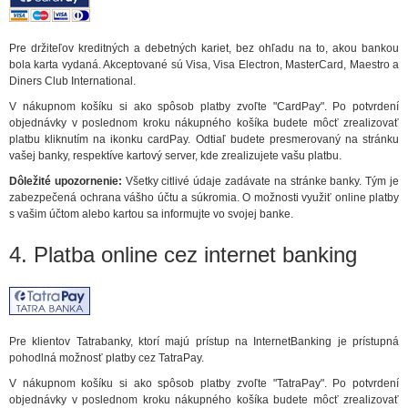
Pre držiteľov kreditných a debetných kariet, bez ohľadu na to, akou bankou
bola karta vydaná. Akceptované sú Visa, Visa Electron, MasterCard, Maestro a
Diners Club International.
V nákupnom košíku si ako spôsob platby zvoľte "CardPay". Po potvrdení
objednávky v poslednom kroku nákupného košíka budete môcť zrealizovať
platbu kliknutím na ikonku cardPay. Odtiaľ budete presmerovaný na stránku
vašej banky, respektíve kartový server, kde zrealizujete vašu platbu.
Dôležité upozornenie:
Všetky citlivé údaje zadávate na stránke banky. Tým je
zabezpečená ochrana vášho účtu a súkromia. O možnosti využiť online platby
s vašim účtom alebo kartou sa informujte vo svojej banke.
4. Platba online cez internet banking
Pre klientov Tatrabanky, ktorí majú prístup na InternetBanking je prístupná
pohodlná možnosť platby cez TatraPay.
V nákupnom košíku si ako spôsob platby zvoľte "TatraPay". Po potvrdení
objednávky v poslednom kroku nákupného košíka budete môcť zrealizovať