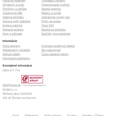
Filtračné materiály
Čerpadlá a fontány
UV-lampy a ozón
Vzduchovanie a ohrev
Pomôcky a údržba
Stavba jazierka
Jazierkové fólie
Elektro a svetlá
Solárna technika
Zabránenie tvorby rias
Úprava vody, baktérie
Ryby na predaj
Krmivá a liečivá
Chov KOI
Kúpacie jazierka
Bazénová technika
Dom a záhrada
Darčeky pre potešenie
Informácie
Cena dopravy
Ochrana osobných údajov
Reklamačný poriadok
Ako nakupovať
Spôsob platby
Často kladené otázky
Obchodné podmienky
Kontaktné informácie
0903 477 774
info@numa.sk
U nás nakupujete bezpečne
NUMA s.r.o.
Škôlská ulica 1020/32A
930 40
Štvrtok na Ostrove
IČO: 36 772 127
IČ DPH: SK2022370020
Tatrabanka IBAN: SK26 1100 0000 0026 2113 6073
Úvod
Referencie
Naša ponuka
E-shop
Novinky / Články