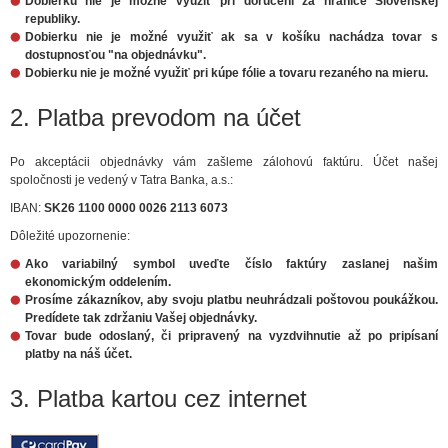
Dobierku nie je možné využiť pri doručení za hranice Slovenskej
republiky.
Dobierku nie je možné využiť ak sa v košíku nachádza tovar s
dostupnosťou "na objednávku".
Dobierku nie je možné využiť pri kúpe fólie a tovaru rezaného na mieru.
2. Platba prevodom na účet
Po akceptácii objednávky vám zašleme zálohovú faktúru. Účet našej
spoločnosti je vedený v Tatra Banka, a.s.:
IBAN:
SK26 1100 0000 0026 2113 6073
Dôležité upozornenie:
Ako variabilný symbol uveďte číslo faktúry zaslanej našim
ekonomickým oddelením.
Prosíme zákazníkov, aby svoju platbu neuhrádzali poštovou poukážkou.
Predídete tak zdržaniu Vašej objednávky.
Tovar bude odoslaný, či pripravený na vyzdvihnutie až po pripísaní
platby na náš účet.
3. Platba kartou cez internet