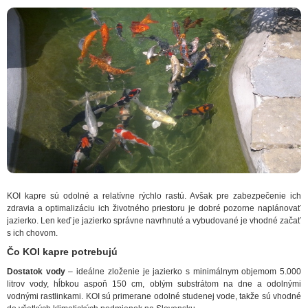
KOI kapre sú odolné a relatívne rýchlo rastú. Avšak pre zabezpečenie ich
zdravia a optimalizáciu ich životného priestoru je dobré pozorne naplánovať
jazierko. Len keď je jazierko správne navrhnuté a vybudované je vhodné začať
s ich chovom.
Čo KOI kapre potrebujú
Dostatok vody
– ideálne zloženie je jazierko s minimálnym objemom 5.000
litrov vody, hĺbkou aspoň 150 cm, oblým substrátom na dne a odolnými
vodnými rastlinkami. KOI sú primerane odolné studenej vode, takže sú vhodné