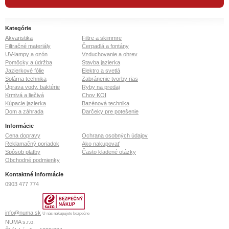
Kategórie
Akvaristika
Filtre a skimmre
Filtračné materiály
Čerpadlá a fontány
UV-lampy a ozón
Vzduchovanie a ohrev
Pomôcky a údržba
Stavba jazierka
Jazierkové fólie
Elektro a svetlá
Solárna technika
Zabránenie tvorby rias
Úprava vody, baktérie
Ryby na predaj
Krmivá a liečivá
Chov KOI
Kúpacie jazierka
Bazénová technika
Dom a záhrada
Darčeky pre potešenie
Informácie
Cena dopravy
Ochrana osobných údajov
Reklamačný poriadok
Ako nakupovať
Spôsob platby
Často kladené otázky
Obchodné podmienky
Kontaktné informácie
0903 477 774
info@numa.sk
U nás nakupujete bezpečne
NUMA s.r.o.