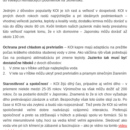
do všetkých klimatických podmienok na Slovensku.
Jedným z dôvodov popularity KOI je ich rast a veľkosť v dospelosti. KOI v
prvých dvoch rokoch rastú najrýchlejšie a pri ideálnych podmienkach –
vhodnej veľkosti jazierka, teploty a kvality vody, dostatku krmiva môžu dorásť u
nás do dĺžky okolo 80 cm. Kvôli limitom našich jazierok málo kedy presiahnu
túto veľkosť napriek tomu, že v ich domovine – Japonsku môžu dorásť až
okolo 130 cm.
Ochrana pred chladom aj prehriatím
– KOI kapre majú adaptáciu na prežitie
počas krátkeho obdobia studenej vody v zime. Ako väčšina rýb však potrebujú
čas na postupnú aklimatizáciu pri zmene teploty.
Jazierko tak musí byť
dostatočne hlboké
z dvoch dôvodov:
1. V zime sa v hĺbke udržuje najteplejšia voda
2. V lete sa v hĺbke môžu ukryť pred prehriatím a priamym slnečným žiarením
Starostlivosť a spoločnosť
– KOI žijú dlhý čas, prípadne aj veľmi dlho – v
priemere niekde medzi 25-35 rokov. Výnimočne sa však môžu dožiť až 200
rokov, čo sa podarilo doložiť v Japonsku. Znamená to že si ich chov vyžaduje
dlho pretrvávajúci záväzok a vzťah. Bezpochyby však toto úsilie stojí za to. Po
čase si KOI na vás zvyknú a budú vás rozpoznávať. Tiež preto že KOI sú veľmi
spoločenské veľmi dobre nadväzujú vzájomnú interakciu. Preferujú
spoločnosť a preto sa zdržiavajú v húfoch a plávajú spolu vo formácii. Sú to
veľmi mierumilovné ryby, hoci sa vedia kŕmiť veľmi agresívne. Sledovať ako
voda vrie pri ich kŕmení je zábavné a fascinujúce – ako je vidno na tomto
videu