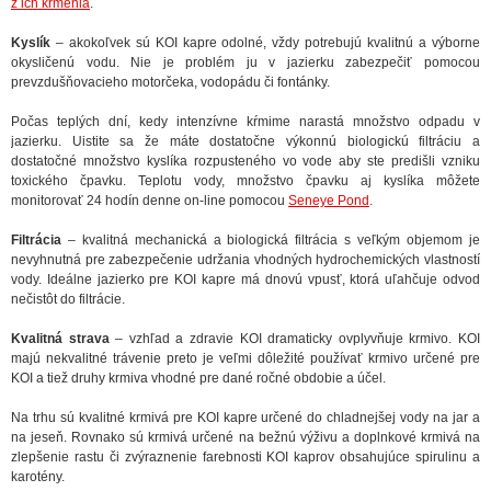
z ich kŕmenia
.
Kyslík
– akokoľvek sú KOI kapre odolné, vždy potrebujú kvalitnú a výborne
okysličenú vodu. Nie je problém ju v jazierku zabezpečiť pomocou
prevzdušňovacieho motorčeka, vodopádu či fontánky.
Počas teplých dní, kedy intenzívne kŕmime narastá množstvo odpadu v
jazierku. Uistite sa že máte dostatočne výkonnú biologickú filtráciu a
dostatočné množstvo kyslíka rozpusteného vo vode aby ste predišli vzniku
toxického čpavku. Teplotu vody, množstvo čpavku aj kyslíka môžete
monitorovať 24 hodín denne on-line pomocou
Seneye Pond
.
Filtrácia
– kvalitná mechanická a biologická filtrácia s veľkým objemom je
nevyhnutná pre zabezpečenie udržania vhodných hydrochemických vlastností
vody. Ideálne jazierko pre KOI kapre má dnovú vpusť, ktorá uľahčuje odvod
nečistôt do filtrácie.
Kvalitná strava
– vzhľad a zdravie KOI dramaticky ovplyvňuje krmivo. KOI
majú nekvalitné trávenie preto je veľmi dôležité používať krmivo určené pre
KOI a tiež druhy krmiva vhodné pre dané ročné obdobie a účel.
Na trhu sú kvalitné krmivá pre KOI kapre určené do chladnejšej vody na jar a
na jeseň. Rovnako sú krmivá určené na bežnú výživu a doplnkové krmivá na
zlepšenie rastu či zvýraznenie farebnosti KOI kaprov obsahujúce spirulinu a
karotény.