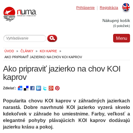
Prihlásenie
Registrácia
Englis
Nákupný košík
(0 položiek)
Menu
ÚVOD
»
ČLÁNKY
»
KOI KAPRE
»
AKO PRIPRAVIŤ JAZIERKO NA CHOV KOI KAPROV
Ako pripraviť jazierko na chov KOI
kaprov
Zdielať:
Popularita chovu KOI kaprov v záhradných jazierkach
narastá. Dobre navrhnuté KOI jazierko vyzerá skvelo
kdekoľvek v záhrade ho umiestnime. Farby, veľkosť a
elegantné pohyby plávajúcich KOI kaprov dodávajú
jazierku krásu a pokoj.