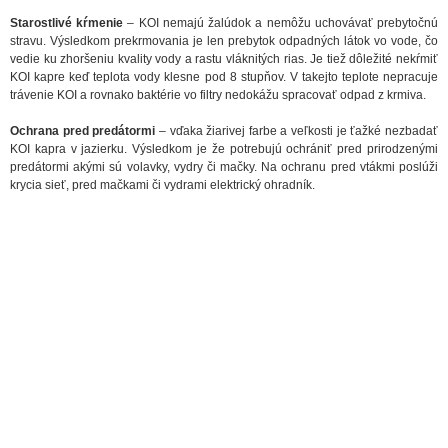
Starostlivé kŕmenie
– KOI nemajú žalúdok a nemôžu uchovávať prebytočnú
stravu. Výsledkom prekrmovania je len prebytok odpadných látok vo vode, čo
vedie ku zhoršeniu kvality vody a rastu vláknitých rias. Je tiež dôležité nekŕmiť
KOI kapre keď teplota vody klesne pod 8 stupňov. V takejto teplote nepracuje
trávenie KOI a rovnako baktérie vo filtry nedokážu spracovať odpad z krmiva.
Ochrana pred predátormi
– vďaka žiarivej farbe a veľkosti je ťažké nezbadať
KOI kapra v jazierku. Výsledkom je že potrebujú ochrániť pred prirodzenými
predátormi akými sú volavky, vydry či mačky. Na ochranu pred vtákmi poslúži
krycia sieť, pred mačkami či vydrami elektrický ohradník.