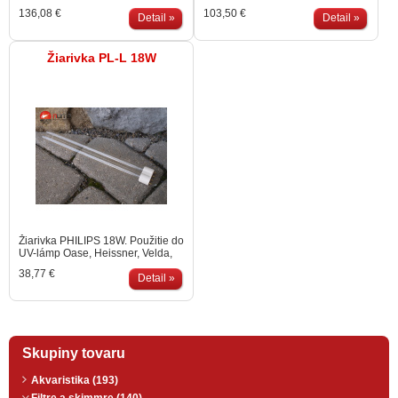
Materiál je veľmi stabilný a vode
jazierku. Skimmer pozbiera
136,08 €
103,50 €
odolný. Vhodný pre všetky filtre
Detail »
nečistoty plávajúce na hladine
Detail »
BioPress a FiltoClear.
(lístie, prach, peľ). Rozsah
možného nastavenia 380 - 880
mm. Ideálny na použitie s
Žiarivka PL-L 18W
čerpadlom s duálnym saním.
Min.prietok čerpadla 6m³/hod
Žiarivka PHILIPS 18W. Použitie do
UV-lámp Oase, Heissner, Velda,
Pontec, Tetra. Pätica 2G11
38,77 €
Detail »
Skupiny tovaru
Akvaristika (193)