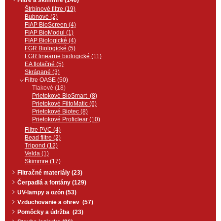
Filtre a skimmre (140)
Štrbinové filtre (19)
Bubnové (2)
FIAP BioScreen (4)
FIAP BioModul (1)
FIAP Biologické (4)
FGR Biologické (5)
FGR linearne biologické (11)
EA flotačné (5)
Skrápané (3)
Filtre OASE (50)
Tlakové (18)
Prietokové BioSmart (8)
Prietokové FiltoMatic (6)
Prietokové Biotec (8)
Prietokové Proficlear (10)
Filtre PVC (4)
Bead filtre (2)
Tripond (12)
Velda (1)
Skimmre (17)
Filtračné materiály (23)
Čerpadlá a fontány (129)
UV-lampy a ozón (53)
Vzduchovanie a ohrev (57)
Pomôcky a údržba (23)