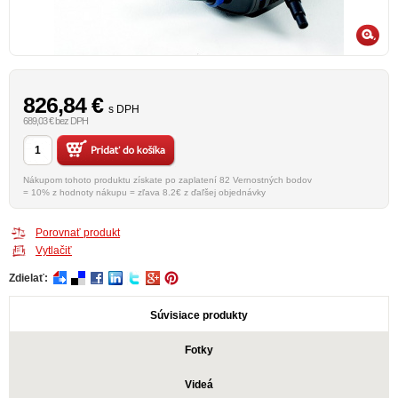
826,84
€
s DPH
689,03 € bez DPH
Nákupom tohoto produktu získate po zaplatení 82 Vernostných bodov
= 10% z hodnoty nákupu = zľava 8.2€ z ďaľšej objednávky
Porovnať produkt
Vytlačiť
Zdielať:
Súvisiace produkty
Fotky
Videá