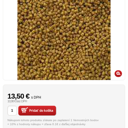
13,50
€
s DPH
10,98 € bez DPH
Nákupom tohoto produktu získate po zaplatení 1 Vernostných bodov
= 10% z hodnoty nákupu = zľava 0.1€ z ďaľšej objednávky