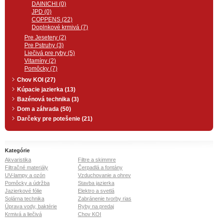
DAINICHI (0)
JPD (0)
COPPENS (22)
Doplnkové krmivá (7)
Pre Jesetery (2)
Pre Pstruhy (3)
Liečivá pre ryby (5)
Vitamíny (2)
Pomôcky (7)
Chov KOI (27)
Kúpacie jazierka (13)
Bazénová technika (3)
Dom a záhrada (50)
Darčeky pre potešenie (21)
Kategórie
Akvaristika
Filtre a skimmre
Filtračné materiály
Čerpadlá a fontány
UV-lampy a ozón
Vzduchovanie a ohrev
Pomôcky a údržba
Stavba jazierka
Jazierkové fólie
Elektro a svetlá
Solárna technika
Zabránenie tvorby rias
Úprava vody, baktérie
Ryby na predaj
Krmivá a liečivá
Chov KOI