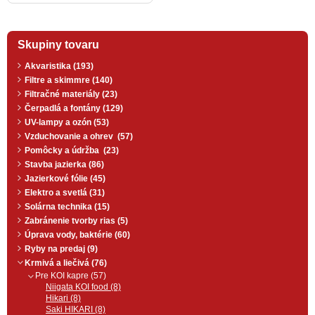
Skupiny tovaru
Akvaristika (193)
Filtre a skimmre (140)
Filtračné materiály (23)
Čerpadlá a fontány (129)
UV-lampy a ozón (53)
Vzduchovanie a ohrev (57)
Pomôcky a údržba (23)
Stavba jazierka (86)
Jazierkové fólie (45)
Elektro a svetlá (31)
Solárna technika (15)
Zabránenie tvorby rias (5)
Úprava vody, baktérie (60)
Ryby na predaj (9)
Krmivá a liečivá (76)
Pre KOI kapre (57)
Niigata KOI food (8)
Hikari (8)
Saki HIKARI (8)