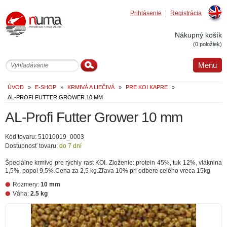
Prihlásenie
Registrácia
Englis
Nákupný košík
(0 položiek)
Menu
ÚVOD
»
E-SHOP
»
KRMIVÁ A LIEČIVÁ
»
PRE KOI KAPRE
»
AL-PROFI FUTTER GROWER 10 MM
AL-Profi Futter Grower 10 mm
Kód tovaru: 51010019_0003
Dostupnosť tovaru:
do 7 dní
Špeciálne krmivo pre rýchly rast KOI. Zloženie: protein 45%, tuk 12%, vláknina
1,5%, popol 9,5%.Cena za 2,5 kg.Zľava 10% pri odbere celého vreca 15kg
Rozmery:
10 mm
Váha:
2.5 kg