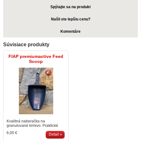
Spýtajte sa na produkt
Našli ste lepšiu cenu?
Komentáre
Súvisiace produkty
FIAP premiumactive Feed
Scoop
Kvalitná naberačka na
granulované krmivo. Praktické
rysky na meranie objemu
6,00 €
nabratého krmiva. Objem
Detail »
naberačky 1l