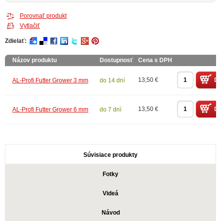
Porovnať produkt
Vytlačiť
Zdielať:
Názov produktu
Dostupnosť
Cena s DPH
13,50 €
AL-Profi Futter Grower 3 mm
do 14 dní
13,50 €
AL-Profi Futter Grower 6 mm
do 7 dní
Súvisiace produkty
Fotky
Videá
Návod