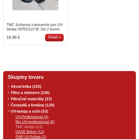
TMC šrúbenia s tesnením pre UV-
lampy 30/55/110 W. Set 2 kusov.
19,99 €
Detail »
Skupiny tovaru
Akvaristika (193)
Filtre a skimmre (140)
Filtračné materiály (23)
Čerpadlá a fontány (129)
UV-lampy a ozón (53)
UV-Professional (4)
Bio UV-professional (6)
TMC lampy (13)
OASE Bitron (12)
FIAP UV Active (1)