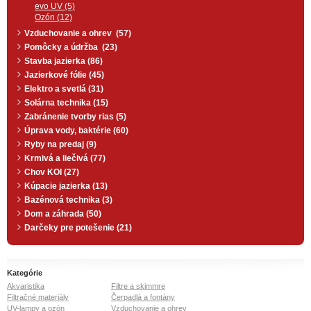
evo UV (5)
Ozón (12)
Vzduchovanie a ohrev (57)
Pomôcky a údržba (23)
Stavba jazierka (86)
Jazierkové fólie (45)
Elektro a svetlá (31)
Solárna technika (15)
Zabránenie tvorby rias (5)
Úprava vody, baktérie (60)
Ryby na predaj (9)
Krmivá a liečivá (77)
Chov KOI (27)
Kúpacie jazierka (13)
Bazénová technika (3)
Dom a záhrada (50)
Darčeky pre potešenie (21)
Kategórie
Akvaristika
Filtre a skimmre
Filtračné materiály
Čerpadlá a fontány
UV-lampy a ozón
Vzduchovanie a ohrev