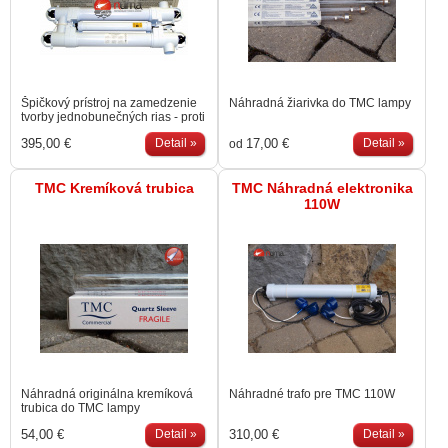
Rýchlo čistí zelenú vodu!
UV účinnosť je 1,5 krát vyššia
Výsledné hydroxylové…
Špičkový prístroj na zamedzenie
Náhradná žiarivka do TMC lampy
tvorby jednobunečných rias - proti
"zelenej" vode. Eliminuje
395,00 €
Detail »
17,00 €
Detail »
od
mikroorganizmy a baktérie vo
vode. Vhodné pre väčšie jazierka
a kúpacie bio bazény. Obsahuje
dve prepojené 90-centimetrové
TMC Kremíková trubica
TMC Náhradná elektronika
UV-trubice so zvýšeným výkonom
110W
vyrobené v Japonsku. Maximálny
prevádzkový tlak 3bar.
Odporúčame výkon 5W na 1m3
jazierka. Na dosiahnutie
optimálneho účinku by objem
jazierka mal každé 2-3hodiny
prejsť cez UV-lampu a to 24hodín
denne. Vypnite UV-lampu v…
Náhradná originálna kremíková
Náhradné trafo pre TMC 110W
trubica do TMC lampy
30/55/110W. Posielame len
54,00 €
Detail »
310,00 €
Detail »
kuriérom!