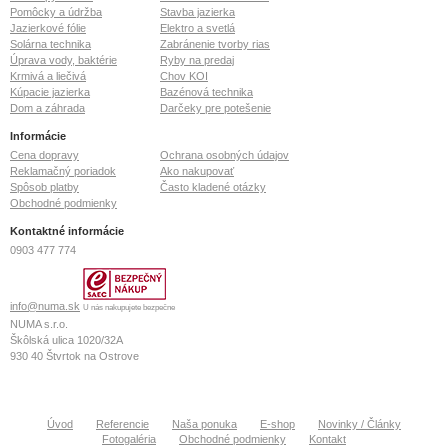
Pomôcky a údržba
Stavba jazierka
Jazierkové fólie
Elektro a svetlá
Solárna technika
Zabránenie tvorby rias
Úprava vody, baktérie
Ryby na predaj
Krmivá a liečivá
Chov KOI
Kúpacie jazierka
Bazénová technika
Dom a záhrada
Darčeky pre potešenie
Informácie
Cena dopravy
Ochrana osobných údajov
Reklamačný poriadok
Ako nakupovať
Spôsob platby
Často kladené otázky
Obchodné podmienky
Kontaktné informácie
0903 477 774
info@numa.sk
U nás nakupujete bezpečne
NUMA s.r.o.
Škôlská ulica 1020/32A
930 40
Štvrtok na Ostrove
IČO: 36 772 127
IČ DPH: SK2022370020
Tatrabanka IBAN: SK26 1100 0000 0026 2113 6073
Úvod
Referencie
Naša ponuka
E-shop
Novinky / Články
Fotogaléria
Obchodné podmienky
Kontakt