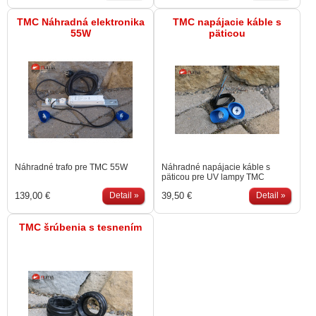
TMC Náhradná elektronika
TMC napájacie káble s
55W
päticou
Náhradné trafo pre TMC 55W
Náhradné napájacie káble s
päticou pre UV lampy TMC
110/55/30 W. Set 2 kusov
139,00 €
Detail »
39,50 €
Detail »
TMC šrúbenia s tesnením