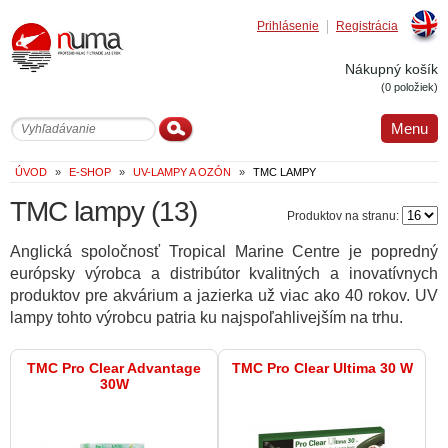
Prihlásenie
Registrácia
Englis
Nákupný košík
(0 položiek)
Menu
ÚVOD
»
E-SHOP
»
UV-LAMPY A OZÓN
»
TMC LAMPY
TMC lampy
(13)
Produktov na stranu:
Anglická spoločnosť Tropical Marine Centre je popredný
európsky výrobca a distribútor kvalitných a inovatívnych
produktov pre akvárium a jazierka už viac ako 40 rokov. UV
lampy tohto výrobcu patria ku najspoľahlivejším na trhu.
TMC Pro Clear Advantage
TMC Pro Clear Ultima 30 W
30W