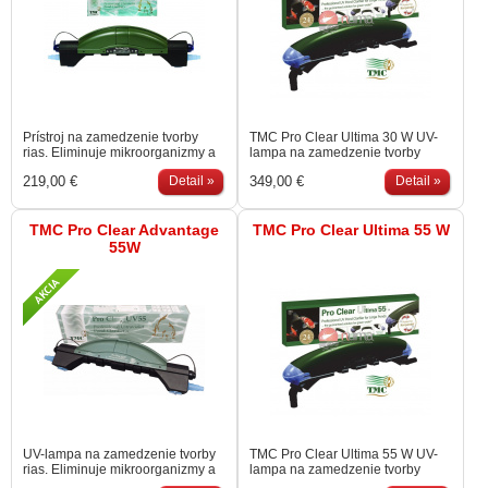
Prístroj na zamedzenie tvorby
TMC Pro Clear Ultima 30 W UV-
rias. Eliminuje mikroorganizmy a
lampa na zamedzenie tvorby
baktérie vo vode. Obsahuje 90-
jednobunečných rias a zelenej
219,00 €
Detail »
349,00 €
Detail »
centimetrovú UV-trubicu. Možnosť
vody. Eliminuje mikroorganizmy a
pripojenia zospodu alebo zo
baktérie vo vode. Obsahuje 90-
strán. Maximálny prevádzkový tlak
centimetrovú UV-trubicu so
0,7 bar. Vhodné pre jazierka do
TMC Pro Clear Advantage
zvýšeným výkonom vyrobenú v
TMC Pro Clear Ultima 55 W
objemu 27.000 litrov - v závislosti
Japonsku. Maximálny
55W
na vystavení jazierka priamemu
prevádzkový tlak 0,7 bar. Vhodné
slnečnému žiareniu a množstvu
pre jazierka do objemu 27.000
rýb.
litrov - v závislosti na vystavení
jazierka priamemu slnečnému
žiareniu a množstvu rýb. Model
2014 - inovovaný dizajn,
vylepšená kontrola funkčnosti
lampy. Nový model Ultima má 2"
vonkajšie…
UV-lampa na zamedzenie tvorby
TMC Pro Clear Ultima 55 W UV-
rias. Eliminuje mikroorganizmy a
lampa na zamedzenie tvorby
baktérie vo vode. Obsahuje 90-
jednobunečných rias a zelenej