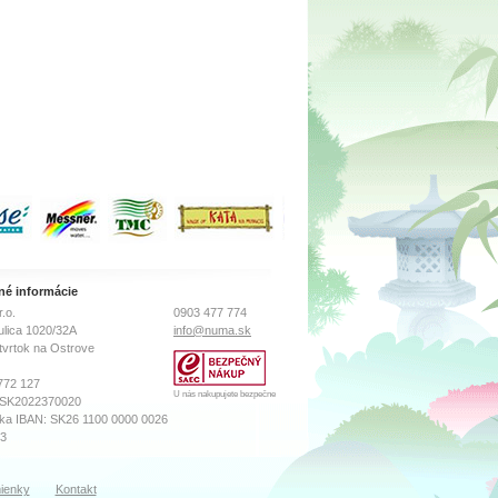
vanie
penových materiáloch pre
maximálnu…
né informácie
.o.
0903 477 774
ulica 1020/32A
info@numa.sk
tvrtok na Ostrove
772 127
U nás nakupujete bezpečne
 SK2022370020
ka IBAN: SK26 1100 0000 0026
73
sného súdu Prešov
ienky
Kontakt
ro, Vložka číslo: 18569/P