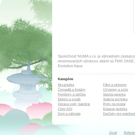
Spoločnosť NUMA s.r.o. je výhradným zástupc
renomovaných výrobcov, akými sú FIAP, OA
Evolution Aqua
Kategórie
Akvaristika
Filtre a skimmre
Čerpadlá a fontány
UV-lampy a ozón
Pomôcky a údržba
Stavba jazierka
Elektro a svetlá
Solárna technika
Úprava vody, baktérie
Ryby na predaj
Chov KOI
Kúpacie jazierka
Dom a záhrada
Darčeky pre potešeni
Úvod
Referen