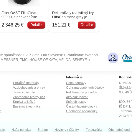
vypláchne nečistoty z filtra.
Filter má jednoduché
jednoduché sledo
Filter…
sledovanie…
prietoku…
Filter OASE FiltoClear
Dekoratívny realistický kryt
90000 je priekopnícke
FiltoCap stone grey je
riešenie pre filtráciu
vyrobený zo syntetického
2 346,25 €
151,21 €
Detail »
Detail »
veľkých záhradných a
materiálu s efektom šedej
kúpacích jazierok. Vďaka
skaly. Je vyrobený z
vysokému výkonu,
materiálu odolného voči
jednoduchej údržbe a
poveternostným
všestranným možnostiam
podmienkam. Efekt
pripojenia stanovuje nové
prírodnej sivej skaly, ktorá
štandardy efektívnosti a
splynie s okolím jazierka.
užívateľskej prívetivosti –
Slúži na prekrytie vrchnej
om spoločnosti FIAP GmbH na Slovensku. Ponúkame tovar od
ideálna voľba pre
časti tlakových filtrov série
SE, MESSNER, TMC, HOUSE OF KATA, VELDA, SENEYE a
náročných majiteľov
FiltoClear. Kompatibilný s
veľkých jazierok.
týmito filtrami OASE:
Optimálna filtrácia vďaka 4
FiltoClear 5000, 13000,
rôznym filtračným penám.
19000, 31000
Informácie
Kontakt
Mechanická a biologická
filtrácia v inovatívnych
Filtračné materiály
Cena dopravy
NUMA s.r
penových materiáloch pre
Vzduchovanie a ohrev
Ochrana osobných údajov
Škôlská 
maximálnu…
Jazierkové fólie
Reklamačný poriadok
930 40
Š
Zabránenie tvorby rias
Ako nakupovať
Krmivá a liečivá
Spôsob platby
IČO: 36 
Bazénová technika
Často kladené otázky
IČ DPH:
e
Obchodné podmienky
Tatraban
2113 60
OR Okre
cie
Naša ponuka
E-shop
Novinky / Články
Fotogaléria
Obchodné podm
Oddiel: S