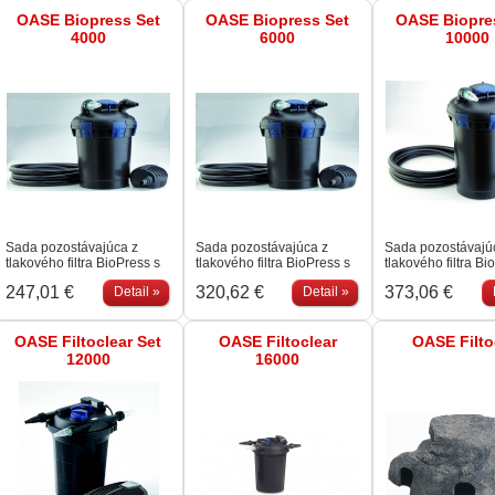
OASE Biopress Set
OASE Biopress Set
OASE Biopre
4000
6000
10000
Sada pozostávajúca z
Sada pozostávajúca z
Sada pozostávajú
tlakového filtra BioPress s
tlakového filtra BioPress s
tlakového filtra Bi
integrovanou 7W UVC
integrovanou 9W UVC
integrovanou 14
247,01 €
320,62 €
373,06 €
Detail »
Detail »
lampou a vhodným
lampou a vhodným
lampou a vhodný
čerpadlom s výkonom
čerpadlom s výkonom
čerpadlom s výk
2500 l/hod.
2500 l/hod.
3400 l/hod.
OASE Filtoclear Set
OASE Filtoclear
OASE Filt
12000
16000