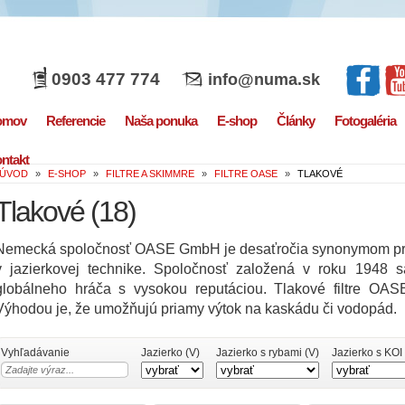
0903 477 774
info@numa.sk
omov
Referencie
Naša ponuka
E-shop
Články
Fotogaléria
ntakt
ÚVOD
»
E-SHOP
»
FILTRE A SKIMMRE
»
FILTRE OASE
»
TLAKOVÉ
Tlakové
(18)
Nemecká spoločnosť OASE GmbH je desaťročia synonymom pre kr
v jazierkovej technike. Spoločnosť založená v roku 1948 
globálneho hráča s vysokou reputáciou. Tlakové filtre OA
Výhodou je, že umožňujú priamy výtok na kaskádu či vodopád.
Vyhľadávanie
Jazierko (V)
Jazierko s rybami (V)
Jazierko s KOI 