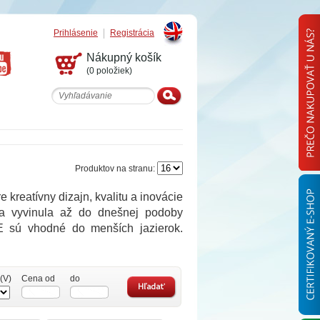
Prihlásenie
Registrácia
English
Nákupný košík
(0 položiek)
Produktov na stranu:
eatívny dizajn, kvalitu a inovácie
sa vyvinula až do dnešnej podoby
SE sú vhodné do menších jazierok.
(V)
Cena od
do