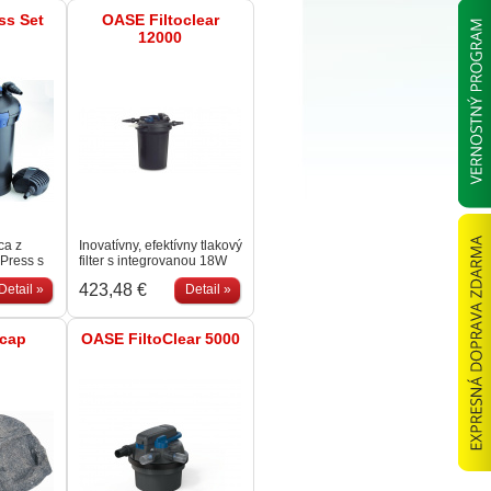
ss Set
OASE Filtoclear
12000
ca z
Inovatívny, efektívny tlakový
oPress s
filter s integrovanou 18W
W UVC
UVC lampou. Extrémne
423,48 €
Detail »
Detail »
m
"user friendly" vďaka "Easy-
onom
Clean-Technology". Filter
je možné kompletne
ocap
zakopať do zeme.
OASE FiltoClear 5000
Znečistená voda je
pumpovaná mimo filter.
Objem filtra je 14l.