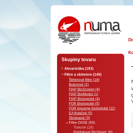
n
uma
D
Ko
Skupiny tovaru
Akvaristika (193)
Filtre a skimmre (140)
Štrbinové filtre (19)
Bubnové (2)
FIAP BioScreen (4)
FIAP BioModul (1)
FIAP Biologické (4)
FGR Biologické (5)
FGR linearne biologické (11)
EA flotačné (5)
Skrápané (3)
Filtre OASE (50)
Tlakové (18)
Prietokové BioSmart (8)