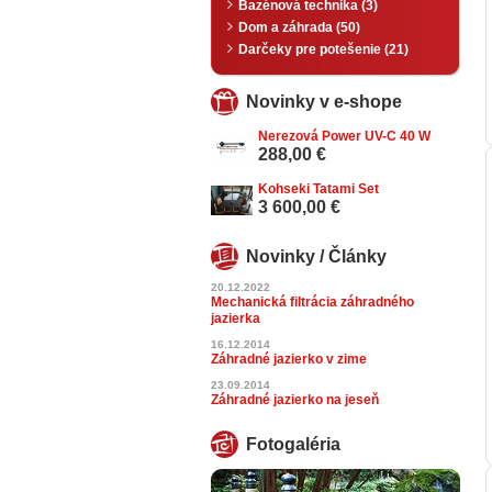
Bazénová technika (3)
Dom a záhrada (50)
Darčeky pre potešenie (21)
Novinky v e-shope
Nerezová Power UV-C 40 W
288,00 €
Kohseki Tatami Set
3 600,00 €
Novinky / Články
20.12.2022
Mechanická filtrácia záhradného
jazierka
16.12.2014
Záhradné jazierko v zime
23.09.2014
Záhradné jazierko na jeseň
Fotogaléria