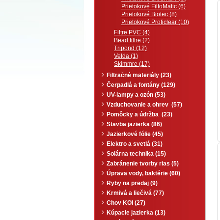
Prietokové FiltoMatic (6)
Prietokové Biotec (8)
Prietokové Proficlear (10)
Filtre PVC (4)
Bead filtre (2)
Tripond (12)
Velda (1)
Skimmre (17)
Filtračné materiály (23)
Čerpadlá a fontány (129)
UV-lampy a ozón (53)
Vzduchovanie a ohrev (57)
Pomôcky a údržba (23)
Stavba jazierka (86)
Jazierkové fólie (45)
Elektro a svetlá (31)
Solárna technika (15)
Zabránenie tvorby rias (5)
Úprava vody, baktérie (60)
Ryby na predaj (9)
Krmivá a liečivá (77)
Chov KOI (27)
Kúpacie jazierka (13)