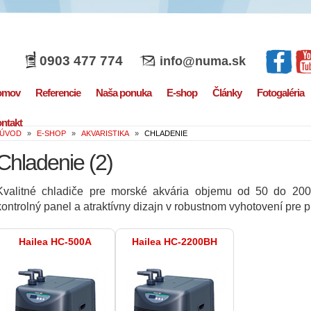
0903 477 774
info@numa.sk
omov
Referencie
Naša ponuka
E-shop
Články
Fotogaléria
ntakt
ÚVOD
»
E-SHOP
»
AKVARISTIKA
»
CHLADENIE
Chladenie
(2)
Kvalitné chladiče pre morské akvária objemu od 50 do 2000 
kontrolný panel a atraktívny dizajn v robustnom vyhotovení pre p
Hailea HC-500A
Hailea HC-2200BH