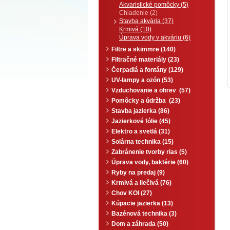
Akvaristické pomôcky (5)
Chladenie (2)
Stavba akvária (37)
Krmivá (10)
Úprava vody v akváriu (6)
Filtre a skimmre (140)
Filtračné materiály (23)
Čerpadlá a fontány (129)
UV-lampy a ozón (53)
Vzduchovanie a ohrev (57)
Pomôcky a údržba (23)
Stavba jazierka (86)
Jazierkové fólie (45)
Elektro a svetlá (31)
Solárna technika (15)
Zabránenie tvorby rias (5)
Úprava vody, baktérie (60)
Ryby na predaj (9)
Krmivá a liečivá (76)
Chov KOI (27)
Kúpacie jazierka (13)
Bazénová technika (3)
Dom a záhrada (50)