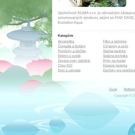
Spoločnosť NUMA s.r.o. je výhradným zástupc
renomovaných výrobcov, akými sú FIAP, OA
Evolution Aqua
Kategórie
Akvaristika
Filtre a skimmre
Čerpadlá a fontány
UV-lampy a ozón
Pomôcky a údržba
Stavba jazierka
Elektro a svetlá
Solárna technika
Úprava vody, baktérie
Ryby na predaj
Chov KOI
Kúpacie jazierka
Dom a záhrada
Darčeky pre potešeni
Úvod
Referen
Copyright © 2