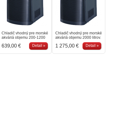
Chladič vhodný pre morské
Chladič vhodný pre morské
akváriá objemu 200-1200
akváriá objemu 2000 litrov.
litrov. Robustné šasi s
Robustné šasi s
639,00 €
1 275,00 €
Detail »
Detail »
atraktívnym designom.
atraktívnym designom.
Nízka úroveň hluku,
Nízka úroveň hluku,
digitálna kontrola teploty.
digitálna kontrola teploty.
Prietok čerpadla: 1200-
Prietok čerpadla: 1000-
3000 l/hod. Váha: 22kg.
3000 l/hod.
Rozmery: 475x360x490
mm