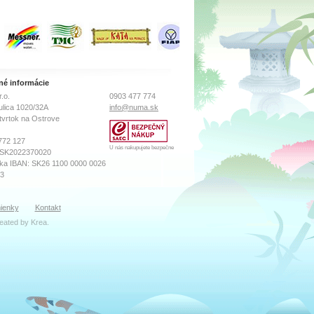
né informácie
.o.
0903 477 774
ulica 1020/32A
info@numa.sk
tvrtok na Ostrove
772 127
U nás nakupujete bezpečne
 SK2022370020
ka IBAN: SK26 1100 0000 0026
73
sného súdu Prešov
ienky
Kontakt
ro, Vložka číslo: 18569/P
reated by
Krea
.
ibor Katreniak
k(zavináč)numa.sk
zana Máčiková
oddelenie