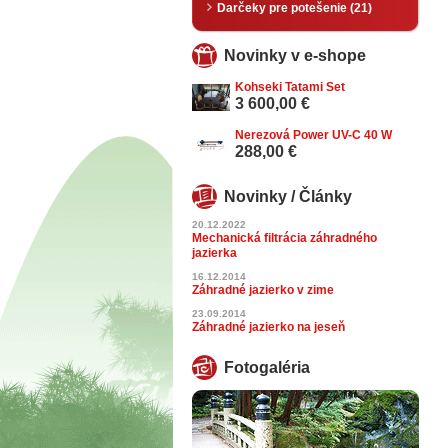
Darčeky pre potešenie (21)
Novinky v e-shope
Kohseki Tatami Set
3 600,00 €
Nerezová Power UV-C 40 W
288,00 €
Novinky / Články
20.12.2022
Mechanická filtrácia záhradného
jazierka
16.12.2014
Záhradné jazierko v zime
23.09.2014
Záhradné jazierko na jeseň
Fotogaléria