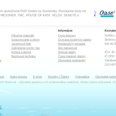
om spoločnosti FIAP GmbH na Slovensku. Ponúkame tovar od
SE, MESSNER, TMC, HOUSE OF KATA, VELDA, SENEYE a
Informácie
Kontakt
Filtračné materiály
Cena dopravy
NUMA s.r
Vzduchovanie a ohrev
Ochrana osobných údajov
Škôlská 
Jazierkové fólie
Reklamačný poriadok
930 40
Š
Zabránenie tvorby rias
Ako nakupovať
Krmivá a liečivá
Spôsob platby
IČO: 36 
Bazénová technika
Často kladené otázky
IČ DPH:
e
Obchodné podmienky
Tatraban
2113 60
OR Okre
cie
Naša ponuka
E-shop
Novinky / Články
Fotogaléria
Obchodné podm
Oddiel: S
010 Numa.sk - záhradné jazierka a ich profesionálna realizácia. Všetky práva vyhradené. C
TEAM
Ing. Dal
Konateľ
katrenia
Ing. Zu
Účtovné 