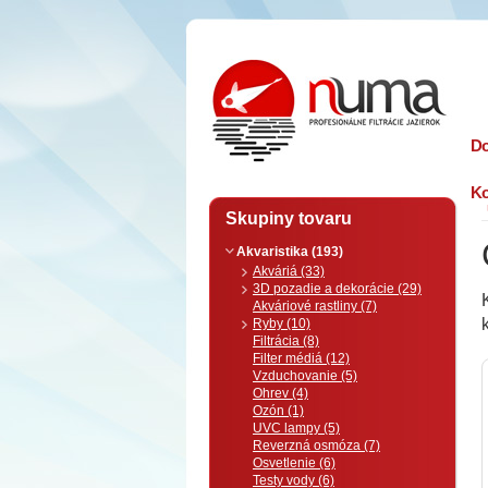
n
uma
D
Ko
Skupiny tovaru
Akvaristika (193)
Akváriá (33)
3D pozadie a dekorácie (29)
Akváriové rastliny (7)
Ryby (10)
Filtrácia (8)
Filter médiá (12)
Vzduchovanie (5)
Ohrev (4)
Ozón (1)
UVC lampy (5)
Reverzná osmóza (7)
Osvetlenie (6)
Testy vody (6)