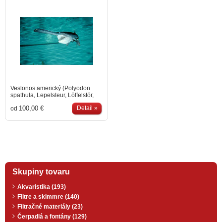
Veslonos americký (Polyodon
spathula, Lepelsteur, Löffelstör,
Paddlefish). Pochádza z riečneho
100,00 €
Detail »
od
systému Mississippi. Je blízky
príbuzný jesetera. Produkuje
výnimočne kvalitný kaviár. Je
veľmi aktívny plavec a obľubuje
stredný vodný stĺpec, kde filtruje
planktón a jednobunečné riasy. Je
mimoriadne zaujímavým
spestrením každého väčšieho
jazierka. Naše veslonosy sú
Skupiny tovaru
naučené na granule. Veslonosy
neodosielame kuriérom!
Akvaristika (193)
Filtre a skimmre (140)
Filtračné materiály (23)
Čerpadlá a fontány (129)