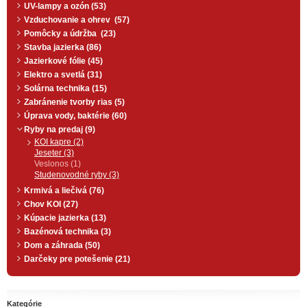
UV-lampy a ozón (53)
Vzduchovanie a ohrev (57)
Pomôcky a údržba (23)
Stavba jazierka (86)
Jazierkové fólie (45)
Elektro a svetlá (31)
Solárna technika (15)
Zabránenie tvorby rias (5)
Úprava vody, baktérie (60)
Ryby na predaj (9)
KOI kapre (2)
Jeseter (3)
Veslonos (1)
Studenovodné ryby (3)
Krmivá a liečivá (76)
Chov KOI (27)
Kúpacie jazierka (13)
Bazénová technika (3)
Dom a záhrada (50)
Darčeky pre potešenie (21)
Kategórie