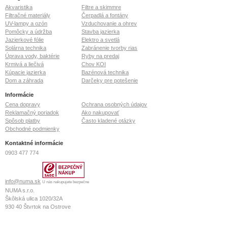
Akvaristika
Filtre a skimmre
Filtračné materiály
Čerpadlá a fontány
UV-lampy a ozón
Vzduchovanie a ohrev
Pomôcky a údržba
Stavba jazierka
Jazierkové fólie
Elektro a svetlá
Solárna technika
Zabránenie tvorby rias
Úprava vody, baktérie
Ryby na predaj
Krmivá a liečivá
Chov KOI
Kúpacie jazierka
Bazénová technika
Dom a záhrada
Darčeky pre potešenie
Informácie
Cena dopravy
Ochrana osobných údajov
Reklamačný poriadok
Ako nakupovať
Spôsob platby
Často kladené otázky
Obchodné podmienky
Kontaktné informácie
0903 477 774
info@numa.sk
U nás nakupujete bezpečne
NUMA s.r.o.
Škôlská ulica 1020/32A
930 40
Štvrtok na Ostrove
IČO: 36 772 127