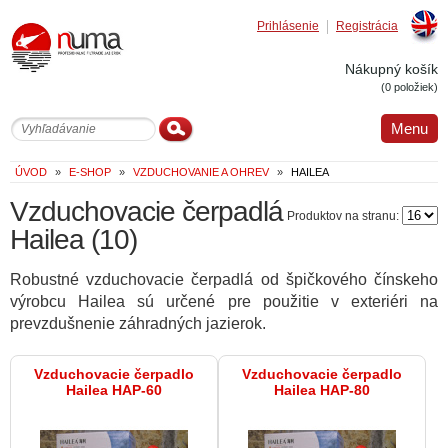
Prihlásenie
Registrácia
Englis
Nákupný košík
(0 položiek)
Menu
ÚVOD
»
E-SHOP
»
VZDUCHOVANIE A OHREV
»
HAILEA
Vzduchovacie čerpadlá
Produktov na stranu:
Hailea
(10)
Robustné vzduchovacie čerpadlá od špičkového čínskeho
výrobcu Hailea sú určené pre použitie v exteriéri na
prevzdušnenie záhradných jazierok.
Vzduchovacie čerpadlo
Vzduchovacie čerpadlo
Hailea HAP-60
Hailea HAP-80