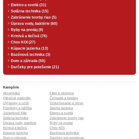
Elektro a svetlá (31)
Solárna technika (15)
Zabránenie tvorby rias (5)
Úprava vody, baktérie (60)
Ryby na predaj (9)
Krmivá a liečivá (76)
Chov KOI (27)
Kúpacie jazierka (13)
Bazénová technika (3)
Dom a záhrada (50)
Darčeky pre potešenie (21)
Kategórie
Akvaristika
Filtre a skimmre
Filtračné materiály
Čerpadlá a fontány
UV-lampy a ozón
Vzduchovanie a ohrev
Pomôcky a údržba
Stavba jazierka
Jazierkové fólie
Elektro a svetlá
Solárna technika
Zabránenie tvorby rias
Úprava vody, baktérie
Ryby na predaj
Krmivá a liečivá
Chov KOI
Kúpacie jazierka
Bazénová technika
Dom a záhrada
Darčeky pre potešenie