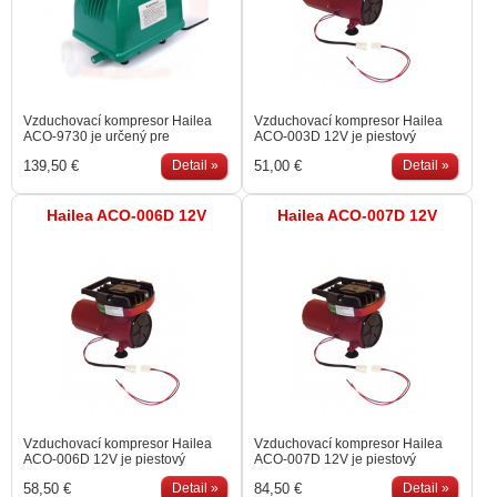
Vzduchovací kompresor Hailea
Vzduchovací kompresor Hailea
ACO-9730 je určený pre
ACO-003D 12V je piestový
dodávanie dostatočného
kompresor s prietokom vzduchu
139,50 €
Detail »
51,00 €
Detail »
množstva kyslíku a vzduchu do
55 l/min, vhodný pre použitie s
záhradných jazierok a akvárií. Je
fotovoltaickým panelom, alebo v
určený pre stály a nepretržitý chod
aute pri transporte rýb.
24 hodín denne. Kompletne
Hailea ACO-006D 12V
Hailea ACO-007D 12V
vodeodolná konštrukcia
umožňuje použitie v exteriéri.
Vzduchovací kompresor Hailea
Vzduchovací kompresor Hailea
ACO-006D 12V je piestový
ACO-007D 12V je piestový
kompresor s prietokom vzduchu
kompresor s prietokom vzduchu
58,50 €
Detail »
84,50 €
Detail »
50 l/min, vhodný pre použitie s
140 l/min, vhodný pre použitie s