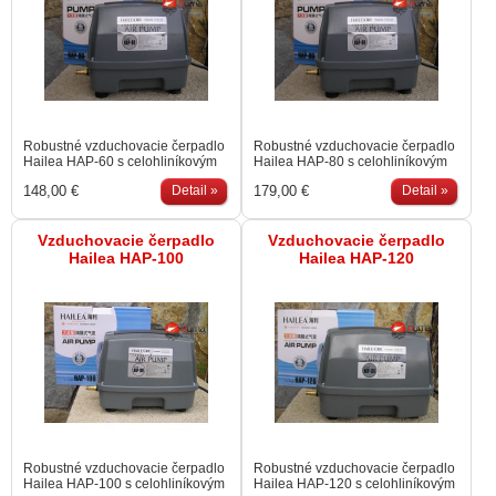
Robustné vzduchovacie čerpadlo
Robustné vzduchovacie čerpadlo
Hailea HAP-60 s celohliníkovým
Hailea HAP-80 s celohliníkovým
telom pre použitie v exteriéry.
telom pre použitie v exteriéry.
148,00 €
Detail »
179,00 €
Detail »
Vzduchovacie čerpadlo
Vzduchovacie čerpadlo
Hailea HAP-100
Hailea HAP-120
Robustné vzduchovacie čerpadlo
Robustné vzduchovacie čerpadlo
Hailea HAP-100 s celohliníkovým
Hailea HAP-120 s celohliníkovým