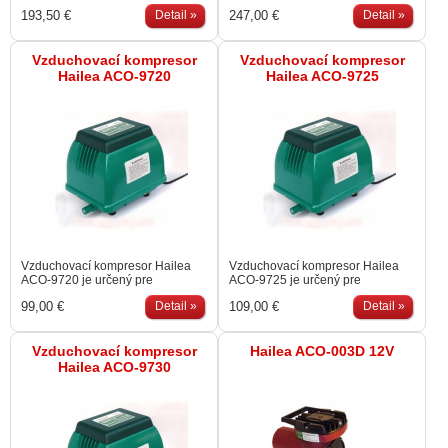
telom pre použitie v exteriéry.
telom pre použitie v exteriéry.
193,50 €
Detail »
247,00 €
Detail »
Vzduchovací kompresor
Vzduchovací kompresor
Hailea ACO-9720
Hailea ACO-9725
Vzduchovací kompresor Hailea
Vzduchovací kompresor Hailea
ACO-9720 je určený pre
ACO-9725 je určený pre
dodávanie dostatočného
dodávanie dostatočného
99,00 €
Detail »
109,00 €
Detail »
množstva kyslíku a vzduchu do
množstva kyslíku a vzduchu do
záhradných jazierok a akvárií. Je
záhradných jazierok a akvárií. Je
určený pre stály a nepretržitý chod
určený pre stály a nepretržitý chod
24 hodín denne. Kompletne
Vzduchovací kompresor
24 hodín denne. Kompletne
Hailea ACO-003D 12V
vodeodolná konštrukcia
vodeodolná konštrukcia
Hailea ACO-9730
umožňuje použitie v exteriéri.
umožňuje použitie v exteriéri.