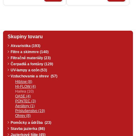
fotovoltaickým panelom, alebo v
fotovoltaickým panelom, alebo v
aute pri transporte rýb.
aute pri transporte rýb.
Skupiny tovaru
Akvaristika (193)
Filtre a skimmre (140)
Filtračné materiály (23)
Čerpadlá a fontány (129)
UV-lampy a ozón (53)
Vzduchovanie a ohrev (57)
Hiblow (8)
HI-FLOW (4)
Hailea (10)
OASE (4)
PONTEC (3)
Aerátory (1)
Príslušenstvo (19)
Ohrev (8)
Pomôcky a údržba (23)
Stavba jazierka (86)
Jazierkové fólie (45)