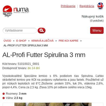
Prihlásenie
Registrácia
Englis
Nákupný košík
(0 položiek)
Menu
ÚVOD
»
E-SHOP
»
KRMIVÁ A LIEČIVÁ
»
PRE KOI KAPRE
»
AL-PROFI FUTTER SPIRULINA 3 MM
AL-Profi Futter Spirulina 3 mm
Kód tovaru: 51010021_0001
Dostupnosť tovaru:
do 14 dní
Vysokokvalitné špeciálne krmivo s 6% podielom rias Spirulina. Ľahko
stráviteľné krmivo pre KOI na podporu vyfarbenia a jasu farieb. Použiteľné už
pri nízkych teplotách od 8°C.Zloženie: protein 33%, tuk 3%, vláknina 2,6%,
popol 4,4%. Cena za 2,5 kg. Zľava 10% pri odbere celého vreca 15kg.
Rozmery:
3 mm
Váha:
2.5 kg