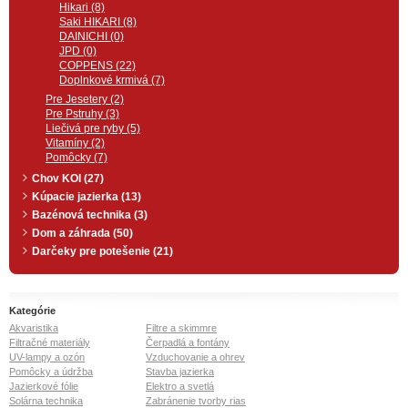
Hikari (8)
Saki HIKARI (8)
DAINICHI (0)
JPD (0)
COPPENS (22)
Doplnkové krmivá (7)
Pre Jesetery (2)
Pre Pstruhy (3)
Liečivá pre ryby (5)
Vitamíny (2)
Pomôcky (7)
Chov KOI (27)
Kúpacie jazierka (13)
Bazénová technika (3)
Dom a záhrada (50)
Darčeky pre potešenie (21)
Kategórie
Akvaristika
Filtre a skimmre
Filtračné materiály
Čerpadlá a fontány
UV-lampy a ozón
Vzduchovanie a ohrev
Pomôcky a údržba
Stavba jazierka
Jazierkové fólie
Elektro a svetlá
Solárna technika
Zabránenie tvorby rias