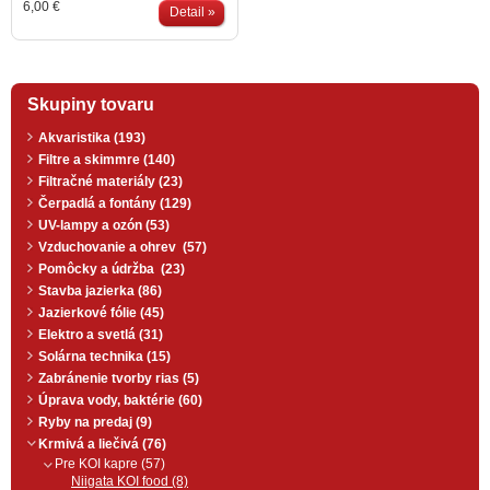
6,00 €
nabratého krmiva. Objem
Detail »
naberačky 1l
Skupiny tovaru
Akvaristika (193)
Filtre a skimmre (140)
Filtračné materiály (23)
Čerpadlá a fontány (129)
UV-lampy a ozón (53)
Vzduchovanie a ohrev (57)
Pomôcky a údržba (23)
Stavba jazierka (86)
Jazierkové fólie (45)
Elektro a svetlá (31)
Solárna technika (15)
Zabránenie tvorby rias (5)
Úprava vody, baktérie (60)
Ryby na predaj (9)
Krmivá a liečivá (76)
Pre KOI kapre (57)
Niigata KOI food (8)