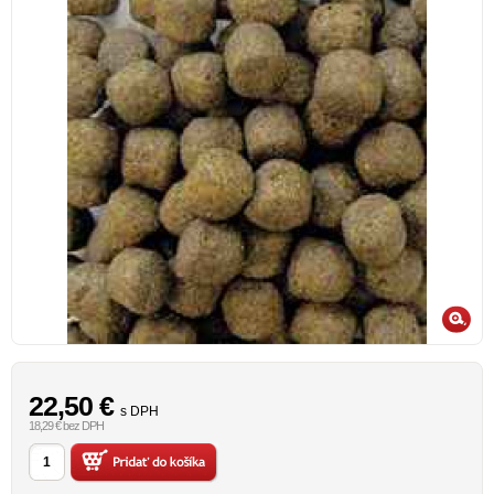
22,50
€
s DPH
18,29 € bez DPH