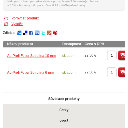
Nákupom tohoto produktu získate po zaplatení 2 Vernostných bodov
= 10% z hodnoty nákupu = zľava 0.2€ z ďaľšej objednávky
Porovnať produkt
Vytlačiť
Zdielať:
Názov produktu
Dostupnosť
Cena s DPH
22,50 €
AL-Profi Futter Spirulina 10 mm
skladom
22,50 €
AL-Profi Futter Spirulina 6 mm
skladom
Súvisiace produkty
Fotky
Videá