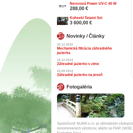
Nerezová Power UV-C 40 W
288,00 €
Kohseki Tatami Set
3 600,00 €
Novinky / Články
20.12.2022
Mechanická filtrácia záhradného
jazierka
16.12.2014
Záhradné jazierko v zime
23.09.2014
Záhradné jazierko na jeseň
Fotogaléria
Spoločnosť NUMA s.r.o. je výhradným zástupc
renomovaných výrobcov, akými sú FIAP, OA