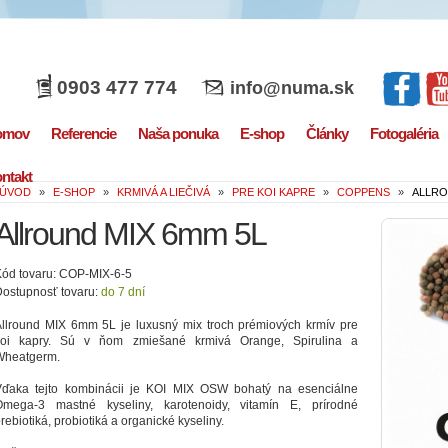
0903 477 774
info@numa.sk
omov
Referencie
Naša ponuka
E-shop
Články
Fotogaléria
ntakt
ÚVOD
»
E-SHOP
»
KRMIVÁ A LIEČIVÁ
»
PRE KOI KAPRE
»
COPPENS
»
ALLRO
Allround MIX 6mm 5L
ód tovaru: COP-MIX-6-5
ostupnosť tovaru:
do 7 dní
llround MIX 6mm 5L je luxusný mix troch prémiových krmív pre
koi kapry. Sú v ňom zmiešané krmivá Orange, Spirulina a
Wheatgerm.
Vďaka tejto kombinácii je KOI MIX OSW bohatý na esenciálne
Omega-3 mastné kyseliny, karotenoidy, vitamín E, prírodné
rebiotiká, probiotiká a organické kyseliny.