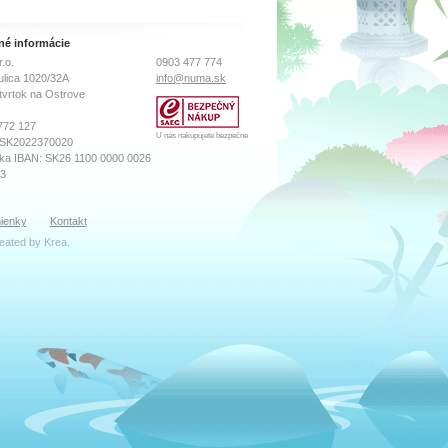
né informácie
.o.
0903 477 774
ulica 1020/32A
info@numa.sk
tvrtok na Ostrove
772 127
U nás nakupujete bezpečne
 SK2022370020
ka IBAN: SK26 1100 0000 0026
73
sného súdu Prešov
ienky
Kontakt
ro, Vložka číslo: 18569/P
reated by
Krea
.
ibor Katreniak
k(zavináč)numa.sk
zana Máčiková
oddelenie
zavináč)numa.sk
ula
 servis
avináč)numa.sk