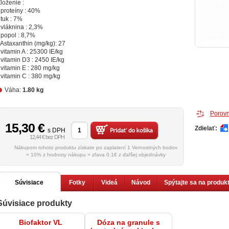
loženie :
 proteíny : 40%
 tuk : 7%
 vláknina : 2,3%
 popol : 8,7%
 Astaxanthin (mg/kg): 27
 vitamin A : 25300 IE/kg
 vitamin D3 : 2450 IE/kg
 vitamin E : 280 mg/kg
 vitamin C : 380 mg/kg
Váha:
1.80 kg
Porovn
15,30
€
Zdielať:
s DPH
12,44 € bez DPH
Nákupom tohoto produktu získate po zaplatení 1 Vernostných bodov
= 10% z hodnoty nákupu = zľava 0.1€ z ďaľšej objednávky
Súvisiace
Fotky
Videá
Návod
Spýtajte sa na produk
Súvisiace produkty
produkty
Biofaktor VL
Dóza na granule s