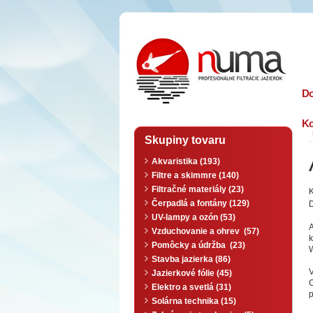
n
uma
D
Ko
Skupiny tovaru
Akvaristika (193)
Filtre a skimmre (140)
Filtračné materiály (23)
K
Čerpadlá a fontány (129)
D
UV-lampy a ozón (53)
A
Vzduchovanie a ohrev (57)
Pomôcky a údržba (23)
Stavba jazierka (86)
Jazierkové fólie (45)
Elektro a svetlá (31)
p
Solárna technika (15)