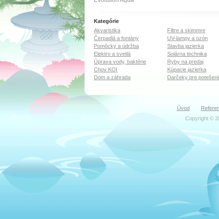
Evolution Aqua
Kategórie
Akvaristika
Filtre a skimmre
Čerpadlá a fontány
UV-lampy a ozón
Pomôcky a údržba
Stavba jazierka
Elektro a svetlá
Solárna technika
Úprava vody, baktérie
Ryby na predaj
Chov KOI
Kúpacie jazierka
Dom a záhrada
Darčeky pre potešeni
Úvod
Referen
Copyright © 2