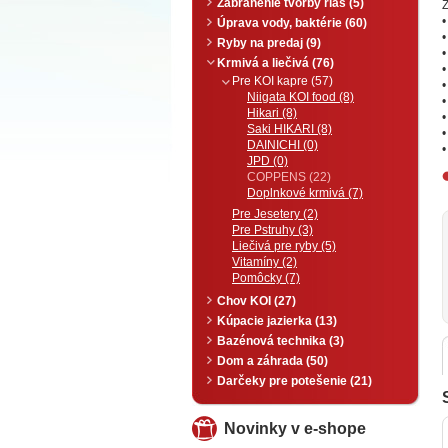
Zabránenie tvorby rias (5)
Z
•
Úprava vody, baktérie (60)
•
Ryby na predaj (9)
•
Krmivá a liečivá (76)
•
Pre KOI kapre (57)
•
Niigata KOI food (8)
•
Hikari (8)
•
Saki HIKARI (8)
•
DAINICHI (0)
•
JPD (0)
COPPENS (22)
Doplnkové krmivá (7)
Pre Jesetery (2)
Pre Pstruhy (3)
Liečivá pre ryby (5)
Vitamíny (2)
Pomôcky (7)
Chov KOI (27)
Kúpacie jazierka (13)
Bazénová technika (3)
Dom a záhrada (50)
Darčeky pre potešenie (21)
Novinky v e-shope