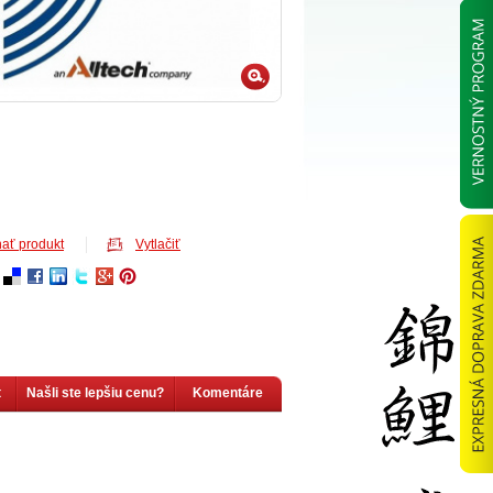
ať produkt
Vytlačiť
t
Našli ste lepšiu cenu?
Komentáre