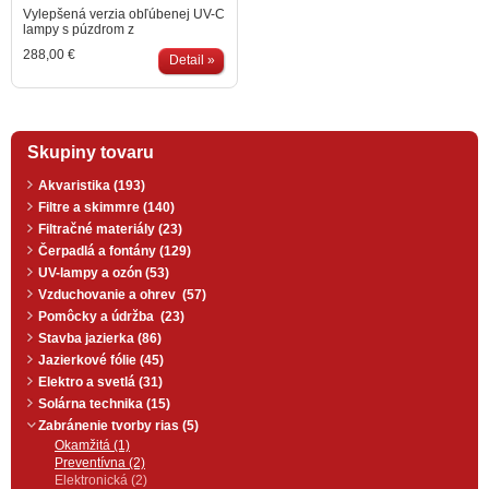
Vylepšená verzia obľúbenej UV-C
lampy s púzdrom z
nehrdzavejúcej ocele, ktoré
288,00 €
zvyšuje jej účinnosť až o 35
Detail »
percent. Teraz vybavená 3
prípojkami (2 x 63 mm a 1
zaslepovacím uzáverom), plus 2
hadicovými trnmi (32/38/40/50
mm) pre viac možností inštalácie!
Skupiny tovaru
Lampa disponuje žiarivkou T5 pre
optimálny výkon (9000 hodín). Po
9000 hodinách lampa stále
Akvaristika (193)
produkuje 80% UV-C žiarenia.
Filtre a skimmre (140)
Dodáva sa s elektronickým
predradníkom pre optimálny
Filtračné materiály (23)
výkon. 40 W lampa T5 má výkon
Čerpadlá a fontány (129)
25.000 mikrowattov. Max. tlak 2
UV-lampy a ozón (53)
bar. Power UV-C 40 W udržuje
baktérie a riasy v jazierku pod
Vzduchovanie a ohrev (57)
kontrolou.
Pomôcky a údržba (23)
Stavba jazierka (86)
Jazierkové fólie (45)
Elektro a svetlá (31)
Solárna technika (15)
Zabránenie tvorby rias (5)
Okamžitá (1)
Preventívna (2)
Elektronická (2)