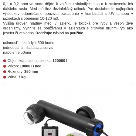
0,1 a 0,2 ppm vo vode dôjde k zničeniu vláknitých rias a k zastaveniu ich
ďalšieho rastu. Meď má tiež dezinfekčný účinok. Pre dosiahnutie najlepších
výsledkov odporúčame používať zariadenie v kombinácii s UV lampou v
jazierkach s objemom 10-120 m3.
Vyššia úroveň hladiny medi v jazierku je toxická pre ryby a všetky živé
organizmy. Vyhnite sa používaniu v jazierkach s citlivými druhmi rýb ako
jeseter či veslonos.
Dodržujte návod na použitie
účinnosť elektródy 4.500 hodín
jednoduchá inštalácia a servis
napojenie 50mm
Objem kúpacieho jazierka:
120000 l
Výkon:
10000 l / hod.
Rozmery:
350 mm
Váha:
3 kg