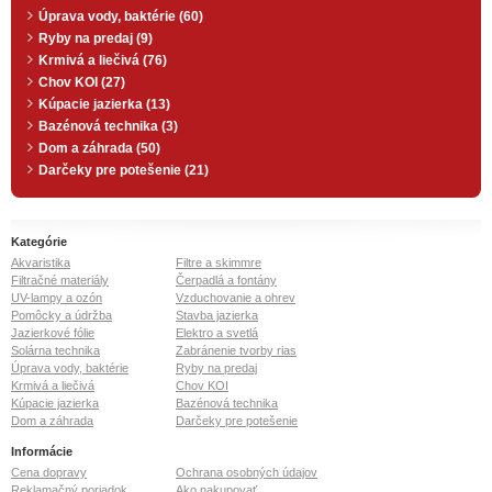
Úprava vody, baktérie (60)
Ryby na predaj (9)
Krmivá a liečivá (76)
Chov KOI (27)
Kúpacie jazierka (13)
Bazénová technika (3)
Dom a záhrada (50)
Darčeky pre potešenie (21)
Kategórie
Akvaristika
Filtre a skimmre
Filtračné materiály
Čerpadlá a fontány
UV-lampy a ozón
Vzduchovanie a ohrev
Pomôcky a údržba
Stavba jazierka
Jazierkové fólie
Elektro a svetlá
Solárna technika
Zabránenie tvorby rias
Úprava vody, baktérie
Ryby na predaj
Krmivá a liečivá
Chov KOI
Kúpacie jazierka
Bazénová technika
Dom a záhrada
Darčeky pre potešenie
Informácie
Cena dopravy
Ochrana osobných údajov
Reklamačný poriadok
Ako nakupovať