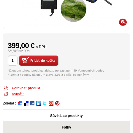
399,00
€
s DPH
324,39 € bez DPH
Nákupom tohoto produktu získate po zaplatení 39 Vernostných bodov
= 10% z hodnoty nákupu = zľava 3.9€ z ďaľšej objednávky
Porovnať produkt
Vytlačiť
Zdielať:
Súvisiace produkty
Fotky