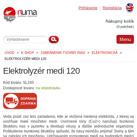
Prihlásenie
Registrácia
Englis
Nákupný košík
(0 položiek)
Menu
ÚVOD
»
E-SHOP
»
ZABRÁNENIE TVORBY RIAS
»
ELEKTRONICKÁ
»
ELEKTROLYZÉR MEDI 120
Elektrolyzér medi 120
Kód tovaru: SL245
Dostupnosť tovaru:
na objednávku
Voda prúdi cez telo zariadenia, kde je vložená medená elektróda, z ktorej sa
uvoľňuje malé množstvo medi. Uvoľnené ióny (Cu2+) narušujú bunkovú
štruktúru rias v jazierku a likvidujú vírusy a ďalšie jednoduché organizmy.
Poškodenie bunkovej štruktúry spôsobí, že riasy nemôžu prijímať živiny a tým
sa zabráni ich množeniu. Udržiavaním rozpustenej medi na hodnotách medzi