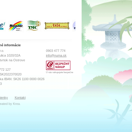
né informácie
.o.
0903 477 774
ulica 1020/32A
info@numa.sk
tvrtok na Ostrove
772 127
U nás nakupujete bezpečne
 SK2022370020
ka IBAN: SK26 1100 0000 0026
73
sného súdu Prešov
ienky
Kontakt
ro, Vložka číslo: 18569/P
reated by
Krea
.
ibor Katreniak
k(zavináč)numa.sk