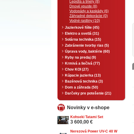
Lepidlá a tmely (8)
Dnové vpuste (8)
Vodopády a kaskády (6)
Záhradné dekorácie (0)
Vodné rastliny (10)
Jazierkové fólie (45)
Elektro a svetlá (31)
Solárna technika (15)
Zabránenie tvorby rias (5)
Úprava vody, baktérie (60)
Ryby na predaj (9)
Krmivá a liečivá (77)
Chov KOI (27)
Kúpacie jazierka (13)
Bazénová technika (3)
Dom a záhrada (50)
Darčeky pre potešenie (21)
Novinky v e-shope
Kohseki Tatami Set
3 600,00 €
Nerezová Power UV-C 40 W