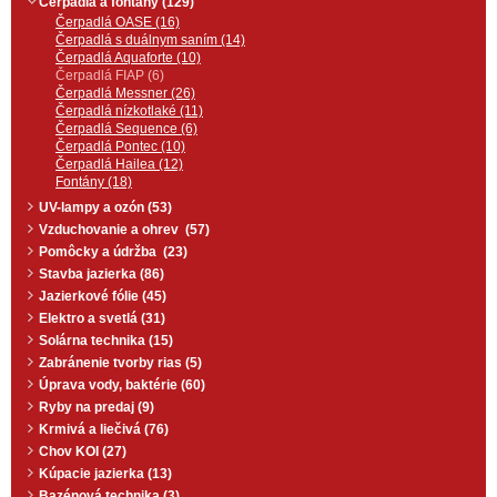
Čerpadlá a fontány (129)
Čerpadlá OASE (16)
Čerpadlá s duálnym saním (14)
Čerpadlá Aquaforte (10)
Čerpadlá FIAP (6)
Čerpadlá Messner (26)
Čerpadlá nízkotlaké (11)
Čerpadlá Sequence (6)
Čerpadlá Pontec (10)
Čerpadlá Hailea (12)
Fontány (18)
UV-lampy a ozón (53)
Vzduchovanie a ohrev (57)
Pomôcky a údržba (23)
Stavba jazierka (86)
Jazierkové fólie (45)
Elektro a svetlá (31)
Solárna technika (15)
Zabránenie tvorby rias (5)
Úprava vody, baktérie (60)
Ryby na predaj (9)
Krmivá a liečivá (76)
Chov KOI (27)
Kúpacie jazierka (13)
Bazénová technika (3)