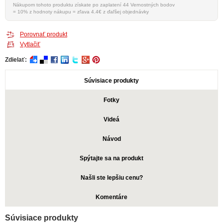
Nákupom tohoto produktu získate po zaplatení 44 Vernostných bodov
= 10% z hodnoty nákupu = zľava 4.4€ z ďaľšej objednávky
Porovnať produkt
Vytlačiť
Zdielať:
Súvisiace produkty
Fotky
Videá
Návod
Spýtajte sa na produkt
Našli ste lepšiu cenu?
Komentáre
Súvisiace produkty