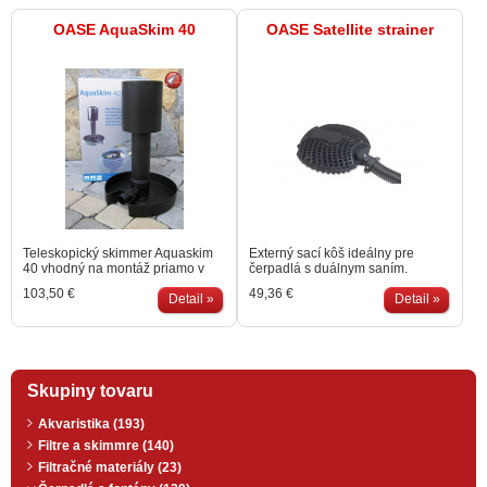
OASE AquaSkim 40
OASE Satellite strainer
Teleskopický skimmer Aquaskim
Externý sací kôš ideálny pre
40 vhodný na montáž priamo v
čerpadlá s duálnym saním.
jazierku. Skimmer pozbiera
Veľkosť nečistôt do 9mm.
103,50 €
49,36 €
nečistoty plávajúce na hladine
Detail »
Hadicový trn 1', 1¼' a 1½' na kĺbe
Detail »
(lístie, prach, peľ). Rozsah
umožňuje jednoduché
možného nastavenia 380 - 880
umiestnenie.
mm. Ideálny na použitie s
čerpadlom s duálnym saním.
Min.prietok čerpadla 6m³/hod
Skupiny tovaru
Akvaristika (193)
Filtre a skimmre (140)
Filtračné materiály (23)