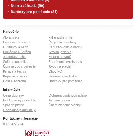
Dom a záhrada (50)
Darčeky pre potešenie (21)
Kategórie
Akvaristika
Filtre a skimmre
Filtračné materiály
Čerpadlá a fontány
UV-lampy a ozón
Vzduchovanie a ohrev
Pomôcky a údržba
Stavba jazierka
Jazierkové fólie
Elektro a svetlá
Solárna technika
Zabránenie tvorby rias
Úprava vody, baktérie
Ryby na predaj
Krmivá a liečivá
Chov KOI
Kúpacie jazierka
Bazénová technika
Dom a záhrada
Darčeky pre potešenie
Informácie
Cena dopravy
Ochrana osobných údajov
Reklamačný poriadok
Ako nakupovať
Spôsob platby
Často kladené otázky
Obchodné podmienky
Kontaktné informácie
0903 477 774