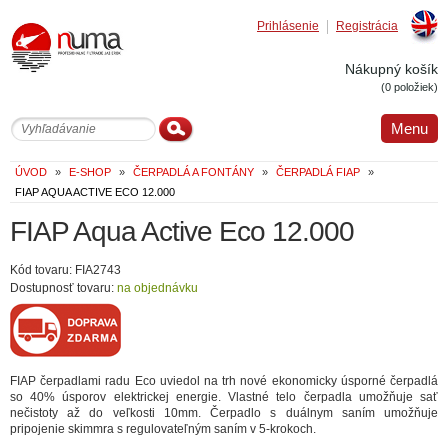
Prihlásenie
Registrácia
Englis
Nákupný košík
(0 položiek)
Menu
ÚVOD
»
E-SHOP
»
ČERPADLÁ A FONTÁNY
»
ČERPADLÁ FIAP
»
FIAP AQUA ACTIVE ECO 12.000
FIAP Aqua Active Eco 12.000
Kód tovaru: FIA2743
Dostupnosť tovaru:
na objednávku
FIAP čerpadlami radu Eco uviedol na trh nové ekonomicky úsporné čerpadlá
so 40% úsporov elektrickej energie. Vlastné telo čerpadla umožňuje sať
nečistoty až do veľkosti 10mm. Čerpadlo s duálnym saním umožňuje
pripojenie skimmra s regulovateľným saním v 5-krokoch.