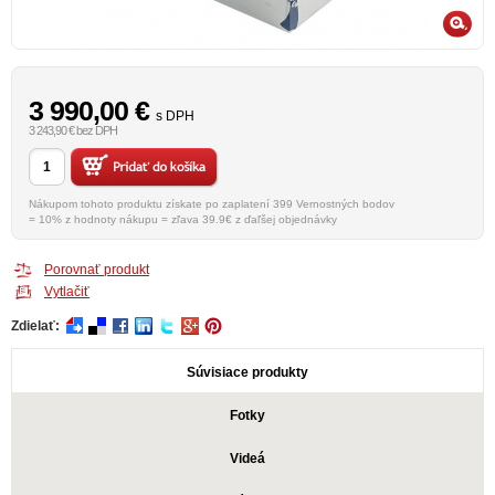
3 990,00
€
s DPH
3 243,90 € bez DPH
Nákupom tohoto produktu získate po zaplatení 399 Vernostných bodov
= 10% z hodnoty nákupu = zľava 39.9€ z ďaľšej objednávky
Porovnať produkt
Vytlačiť
Zdielať:
Súvisiace produkty
Fotky
Videá