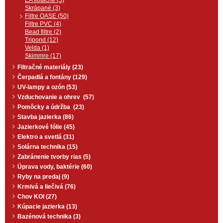
EA flotačné (5)
Skrápané (3)
Filtre OASE (50)
Filtre PVC (4)
Bead filtre (2)
Tripond (12)
Velda (1)
Skimmre (17)
Filtračné materiály (23)
Čerpadlá a fontány (129)
UV-lampy a ozón (53)
Vzduchovanie a ohrev (57)
Pomôcky a údržba (23)
Stavba jazierka (86)
Jazierkové fólie (45)
Elektro a svetlá (31)
Solárna technika (15)
Zabránenie tvorby rias (5)
Úprava vody, baktérie (60)
Ryby na predaj (9)
Krmivá a liečivá (76)
Chov KOI (27)
Kúpacie jazierka (13)
Bazénová technika (3)