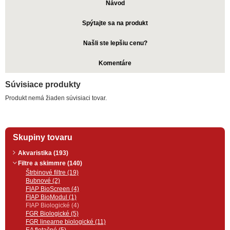
Návod
Spýtajte sa na produkt
Našli ste lepšiu cenu?
Komentáre
Súvisiace produkty
Produkt nemá žiaden súvisiaci tovar.
Skupiny tovaru
Akvaristika (193)
Filtre a skimmre (140)
Štrbinové filtre (19)
Bubnové (2)
FIAP BioScreen (4)
FIAP BioModul (1)
FIAP Biologické (4)
FGR Biologické (5)
FGR linearne biologické (11)