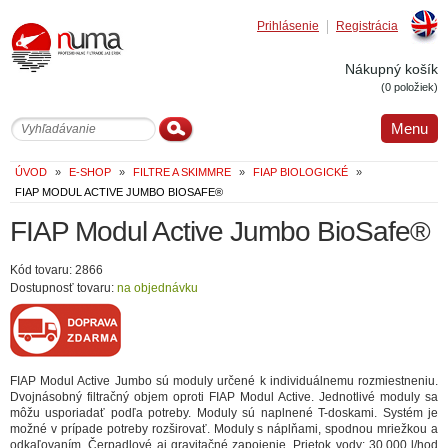
Prihlásenie
Registrácia
Englis
Nákupný košík
(0 položiek)
Menu
ÚVOD
»
E-SHOP
»
FILTRE A SKIMMRE
»
FIAP BIOLOGICKÉ
»
FIAP MODUL ACTIVE JUMBO BIOSAFE®
FIAP Modul Active Jumbo BioSafe®
Kód tovaru: 2866
Dostupnosť tovaru:
na objednávku
FIAP Modul Active Jumbo sú moduly určené k individuálnemu rozmiestneniu.
Dvojnásobný filtračný objem oproti FIAP Modul Active. Jednotlivé moduly sa
môžu usporiadať podľa potreby. Moduly sú naplnené T-doskami. Systém je
možné v prípade potreby rozširovať. Moduly s náplňami, spodnou mriežkou a
odkaľovaním. Čerpadlové aj gravitačné zapojenie. Prietok vody: 30.000 l/hod