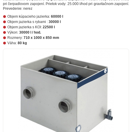
pri čerpadlovom zapojení. Prietok vody: 25.000 l/hod pri gravitačnom zapojení.
Prevedenie: nerez
Objem kúpacieho jazierka:
60000 l
Objem jazierka s rybami :
30000 l
Objem jazierka s KOI:
22500 l
Výkon:
30000 l / hod.
Rozmery:
710 x 1000 x 850 mm
Váha:
80 kg