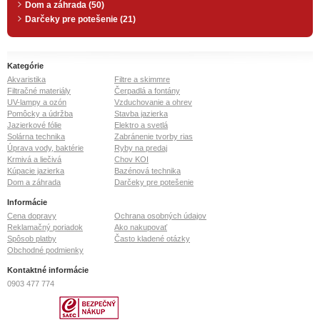
Dom a záhrada (50)
Darčeky pre potešenie (21)
Kategórie
Akvaristika
Filtre a skimmre
Filtračné materiály
Čerpadlá a fontány
UV-lampy a ozón
Vzduchovanie a ohrev
Pomôcky a údržba
Stavba jazierka
Jazierkové fólie
Elektro a svetlá
Solárna technika
Zabránenie tvorby rias
Úprava vody, baktérie
Ryby na predaj
Krmivá a liečivá
Chov KOI
Kúpacie jazierka
Bazénová technika
Dom a záhrada
Darčeky pre potešenie
Informácie
Cena dopravy
Ochrana osobných údajov
Reklamačný poriadok
Ako nakupovať
Spôsob platby
Často kladené otázky
Obchodné podmienky
Kontaktné informácie
0903 477 774