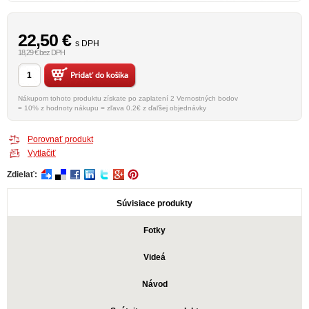
22,50
€
s DPH
18,29 € bez DPH
Nákupom tohoto produktu získate po zaplatení 2 Vernostných bodov
= 10% z hodnoty nákupu = zľava 0.2€ z ďaľšej objednávky
Porovnať produkt
Vytlačiť
Zdielať:
Súvisiace produkty
Fotky
Videá
Návod