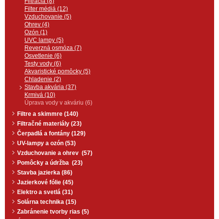
Rovnako je vhodnejšie upravovať
Filtrácia (8)
pH vo vode postupne, aby ryby
Filter médiá (12)
neutrpeli šok z náhlej zmeny pH
Vzduchovanie (5)
vody. Dávkovacie čerpadlo je
Ohrev (4)
možné použiť na akýkoľvek tekutý
Ozón (1)
prípravok ako prípravky proti
UVC lampy (5)
riasam, prípravky na zmenu pH,
Reverzná osmóza (7)
nitrifikačné baktérie a pod,
nakoľko peristaltický princíp
Osvetlenie (6)
čerpadla nedovoľuje aby tekutina
Testy vody (6)
prišla do styku s čerpadlom, len s
Akvaristické pomôcky (5)
neoprénovou hadičkou.
Chladenie (2)
Stavba akvária (37)
Krmivá (10)
Úprava vody v akváriu (6)
Filtre a skimmre (140)
Filtračné materiály (23)
Čerpadlá a fontány (129)
UV-lampy a ozón (53)
Vzduchovanie a ohrev (57)
Pomôcky a údržba (23)
Stavba jazierka (86)
Jazierkové fólie (45)
Elektro a svetlá (31)
Solárna technika (15)
Zabránenie tvorby rias (5)