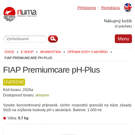
Prihlásenie
Registrácia
Englis
Nákupný košík
(0 položiek)
Menu
ÚVOD
»
E-SHOP
»
AKVARISTIKA
»
ÚPRAVA VODY V AKVÁRIU
»
FIAP PREMIUMCARE PH-PLUS
FIAP Premiumcare pH-Plus
OVERENÉ
Kód tovaru: 2926a
Dostupnosť tovaru:
skladom
Vysoko koncentrovaný prípravok, rýchlo rozpustný granulát na báze zásady.
Slúži na zvýšenie hodnoty pH v akváriách. Balenie: 1.000 ml
Váha:
0.7 kg