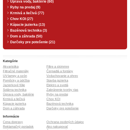
Úprava vody, baktérie (60)
Ryby na predaj (9)
Krmivá a liečivá (77)
Chov KOI (27)
Kúpacie jazierka (13)
Bazénová technika (3)
Dom a záhrada (50)
Darčeky pre potešenie (21)
Kategórie
Akvaristika
Filtre a skimmre
Filtračné materiály
Čerpadlá a fontány
UV-lampy a ozón
Vzduchovanie a ohrev
Pomôcky a údržba
Stavba jazierka
Jazierkové fólie
Elektro a svetlá
Solárna technika
Zabránenie tvorby rias
Úprava vody, baktérie
Ryby na predaj
Krmivá a liečivá
Chov KOI
Kúpacie jazierka
Bazénová technika
Dom a záhrada
Darčeky pre potešenie
Informácie
Cena dopravy
Ochrana osobných údajov
Reklamačný poriadok
Ako nakupovať