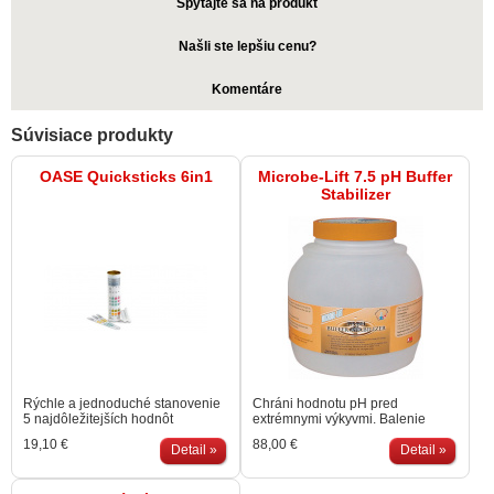
Spýtajte sa na produkt
Našli ste lepšiu cenu?
Komentáre
Súvisiace produkty
OASE Quicksticks 6in1
Microbe-Lift 7.5 pH Buffer
Stabilizer
Rýchle a jednoduché stanovenie
Chráni hodnotu pH pred
5 najdôležitejších hodnôt
extrémnymi výkyvmi. Balenie
jazierkovej vody a to len v jednom
stabilizuje 12.000 litrov
19,10 €
88,00 €
teste. Jednoduché použitie aj pre
Detail »
jazierkovej vody. Použitie: pri
Detail »
začiatočníkov. Hodnota pH,
vysokej hodnote pH pridajte 4
celková tvrdosť GH, karbonátová
vrchnáky na 450 litrov vody. Pri