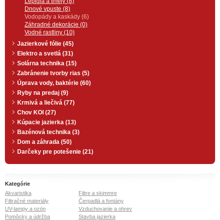
Lepidlá a tmely (8)
Dnové vpuste (8)
Vodopády a kaskády (6)
Záhradné dekorácie (0)
Vodné rastliny (10)
Jazierkové fólie (45)
Elektro a svetlá (31)
Solárna technika (15)
Zabránenie tvorby rias (5)
Úprava vody, baktérie (60)
Ryby na predaj (9)
Krmivá a liečivá (77)
Chov KOI (27)
Kúpacie jazierka (13)
Bazénová technika (3)
Dom a záhrada (50)
Darčeky pre potešenie (21)
Kategórie
Akvaristika
Filtre a skimmre
Filtračné materiály
Čerpadlá a fontány
UV-lampy a ozón
Vzduchovanie a ohrev
Pomôcky a údržba
Stavba jazierka