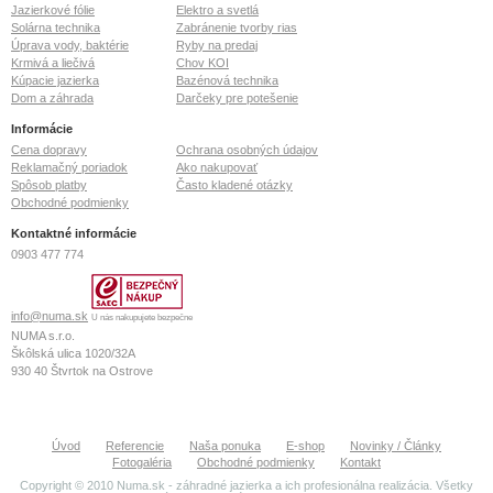
Jazierkové fólie
Elektro a svetlá
Solárna technika
Zabránenie tvorby rias
Úprava vody, baktérie
Ryby na predaj
Krmivá a liečivá
Chov KOI
Kúpacie jazierka
Bazénová technika
Dom a záhrada
Darčeky pre potešenie
Informácie
Cena dopravy
Ochrana osobných údajov
Reklamačný poriadok
Ako nakupovať
Spôsob platby
Často kladené otázky
Obchodné podmienky
Kontaktné informácie
0903 477 774
info@numa.sk
U nás nakupujete bezpečne
NUMA s.r.o.
Škôlská ulica 1020/32A
930 40
Štvrtok na Ostrove
IČO: 36 772 127
IČ DPH: SK2022370020
Tatrabanka IBAN: SK26 1100 0000 0026 2113 6073
Úvod
Referencie
Naša ponuka
E-shop
Novinky / Články
Fotogaléria
Obchodné podmienky
Kontakt
OR Okresného súdu Prešov
Copyright © 2010 Numa.sk - záhradné jazierka a ich profesionálna realizácia. Všetky