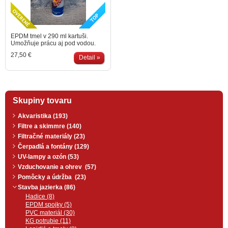
EPDM tmel v 290 ml kartuši.
Umožňuje prácu aj pod vodou.
Farba čierna.
27,50 €
Detail »
Skupiny tovaru
Akvaristika (193)
Filtre a skimmre (140)
Filtračné materiály (23)
Čerpadlá a fontány (129)
UV-lampy a ozón (53)
Vzduchovanie a ohrev (57)
Pomôcky a údržba (23)
Stavba jazierka (86)
Hadice (8)
EPDM spojky (5)
PVC materiál (30)
KG potrubie (11)