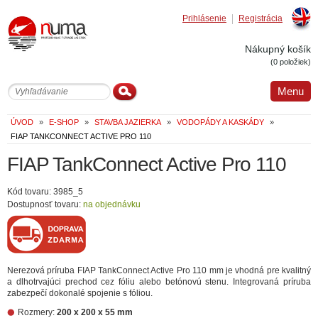
Prihlásenie
Registrácia
Englis
Nákupný košík
(0 položiek)
Menu
ÚVOD
»
E-SHOP
»
STAVBA JAZIERKA
»
VODOPÁDY A KASKÁDY
»
FIAP TANKCONNECT ACTIVE PRO 110
FIAP TankConnect Active Pro 110
Kód tovaru: 3985_5
Dostupnosť tovaru:
na objednávku
Nerezová príruba FIAP TankConnect Active Pro 110 mm je vhodná pre kvalitný
a dlhotrvajúci prechod cez fóliu alebo betónovú stenu. Integrovaná príruba
zabezpečí dokonalé spojenie s fóliou.
Rozmery:
200 x 200 x 55 mm