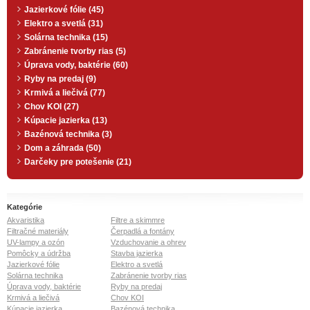
Jazierkové fólie (45)
Elektro a svetlá (31)
Solárna technika (15)
Zabránenie tvorby rias (5)
Úprava vody, baktérie (60)
Ryby na predaj (9)
Krmivá a liečivá (77)
Chov KOI (27)
Kúpacie jazierka (13)
Bazénová technika (3)
Dom a záhrada (50)
Darčeky pre potešenie (21)
Kategórie
Akvaristika
Filtre a skimmre
Filtračné materiály
Čerpadlá a fontány
UV-lampy a ozón
Vzduchovanie a ohrev
Pomôcky a údržba
Stavba jazierka
Jazierkové fólie
Elektro a svetlá
Solárna technika
Zabránenie tvorby rias
Úprava vody, baktérie
Ryby na predaj
Krmivá a liečivá
Chov KOI
Kúpacie jazierka
Bazénová technika