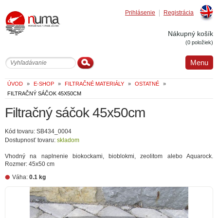
Prihlásenie
Registrácia
Englis
Nákupný košík
(0 položiek)
Menu
ÚVOD
»
E-SHOP
»
FILTRAČNÉ MATERIÁLY
»
OSTATNÉ
»
FILTRAČNÝ SÁČOK 45X50CM
Filtračný sáčok 45x50cm
Kód tovaru: SB434_0004
Dostupnosť tovaru:
skladom
Vhodný na naplnenie biokockami, bioblokmi, zeolitom alebo Aquarock.
Rozmer: 45x50 cm
Váha:
0.1 kg