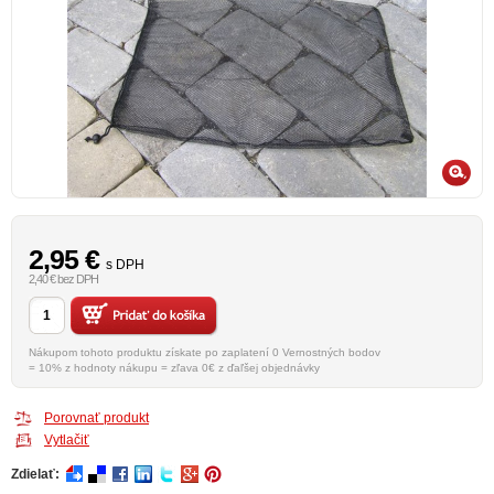
2,95
€
s DPH
2,40 € bez DPH
Nákupom tohoto produktu získate po zaplatení 0 Vernostných bodov
= 10% z hodnoty nákupu = zľava 0€ z ďaľšej objednávky
Porovnať produkt
Vytlačiť
Zdielať: