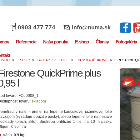
0903 477 774
info@numa.sk
omov
Referencie
Naša ponuka
E-shop
Články
Fotogaléria
ntakt
ÚVOD
»
E-SHOP
»
JAZIERKOVÉ FÓLIE
»
EPDM KAUČUKOVÉ
»
FIRESTONE QUI
Firestone QuickPrime plus
0,95 l
Kód tovaru: FOL0008_1
ostupnosť tovaru:
skladom
enetračný náter - primer na lepenie kaučukovej jazierkovej fólie
avzájom (vyžaduje použitie pásky), alebo lepenie fólie na nesavé
odklady (plech, sklo). Spotreba približne 1 liter na 10 m pásky.
bjem: 0,95 litra
Váha:
0.9 kg