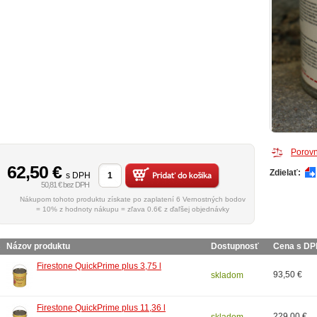
Porovn
62,50
€
Zdielať:
s DPH
50,81 € bez DPH
Nákupom tohoto produktu získate po zaplatení 6 Vernostných bodov
= 10% z hodnoty nákupu = zľava 0.6€ z ďaľšej objednávky
Názov produktu
Dostupnosť
Cena s D
Firestone QuickPrime plus 3,75 l
93,50 €
skladom
Firestone QuickPrime plus 11,36 l
229,00 €
skladom