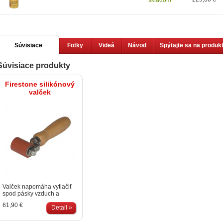
Súvisiace
Fotky
Videá
Návod
Spýtajte sa na produk
Súvisiace produkty
produkty
Firestone silikónový
valček
Valček napomáha vytlačiť
spod pásky vzduch a
zabezpečiť tak dokonalý
61,90 €
vodeodolný spoj.
Detail »