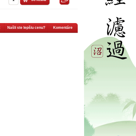
t
Našli ste lepšiu cenu?
Komentáre