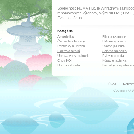
Spoločnosť NUMA s.r.o. je výhradným zástupc
renomovaných výrobcov, akými sú FIAP, OA
Evolution Aqua
Kategórie
Akvaristika
Filtre a skimmre
Čerpadlá a fontány
UV-lampy a ozón
Pomôcky a údržba
Stavba jazierka
Elektro a svetlá
Solárna technika
Úprava vody, baktérie
Ryby na predaj
Chov KOI
Kúpacie jazierka
Dom a záhrada
Darčeky pre potešeni
Úvod
Referen
Copyright © 2