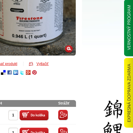
ať produkt
Vytlačiť
PH
Strážiť