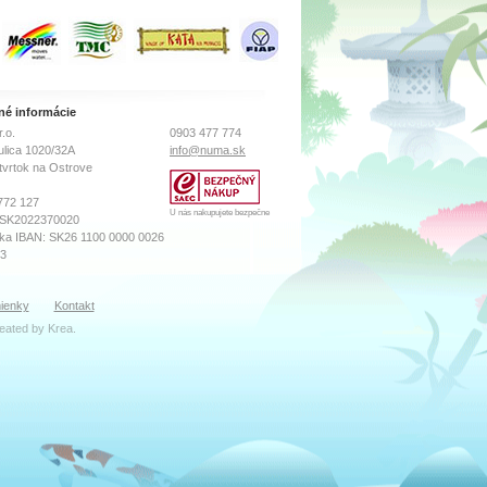
né informácie
.o.
0903 477 774
ulica 1020/32A
info@numa.sk
tvrtok na Ostrove
772 127
U nás nakupujete bezpečne
 SK2022370020
ka IBAN: SK26 1100 0000 0026
73
sného súdu Prešov
ienky
Kontakt
ro, Vložka číslo: 18569/P
reated by
Krea
.
ibor Katreniak
k(zavináč)numa.sk
zana Máčiková
oddelenie
zavináč)numa.sk