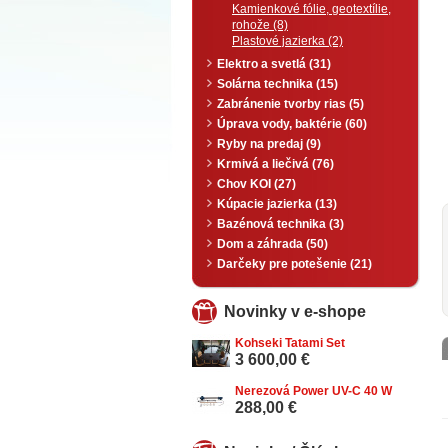
Kamienkové fólie, geotextílie,
rohože (8)
Plastové jazierka (2)
Elektro a svetlá (31)
Solárna technika (15)
Zabránenie tvorby rias (5)
Úprava vody, baktérie (60)
Ryby na predaj (9)
Krmivá a liečivá (76)
Chov KOI (27)
Kúpacie jazierka (13)
Bazénová technika (3)
Dom a záhrada (50)
Darčeky pre potešenie (21)
Novinky v e-shope
Kohseki Tatami Set
3 600,00 €
Nerezová Power UV-C 40 W
288,00 €