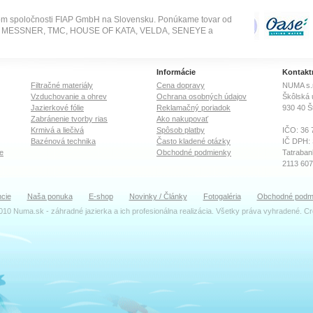
om spoločnosti FIAP GmbH na Slovensku. Ponúkame tovar od
SE, MESSNER, TMC, HOUSE OF KATA, VELDA, SENEYE a
Informácie
Kontakt
Filtračné materiály
Cena dopravy
NUMA s.r
Vzduchovanie a ohrev
Ochrana osobných údajov
Škôlská 
Jazierkové fólie
Reklamačný poriadok
930 40
Š
Zabránenie tvorby rias
Ako nakupovať
Krmivá a liečivá
Spôsob platby
IČO: 36 
Bazénová technika
Často kladené otázky
IČ DPH:
e
Obchodné podmienky
Tatraban
2113 60
OR Okre
cie
Naša ponuka
E-shop
Novinky / Články
Fotogaléria
Obchodné podm
Oddiel: S
010 Numa.sk - záhradné jazierka a ich profesionálna realizácia. Všetky práva vyhradené. C
TEAM
Ing. Dal
Konateľ
katrenia
Ing. Zu
Účtovné 
faktury(