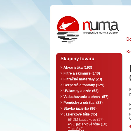
n
uma
D
Ko
Skupiny tovaru
Akvaristika (193)
Filtre a skimmre (140)
Filtračné materiály (23)
Čerpadlá a fontány (129)
UV-lampy a ozón (53)
D
Vzduchovanie a ohrev (57)
Pomôcky a údržba (23)
P
Stavba jazierka (86)
n
p
Jazierkové fólie (45)
O
EPDM kaučukové (17)
PVC jazierkové fólie (10)
Tekuté (8)